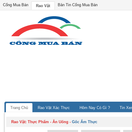
Cổng Mua Bán
Bản Tin Cổng Mua Bán
Rao Vặt
Trang Chủ
Rao Vặt Xác Thực
Hôm Nay Có Gì ?
Tin Xe
Rao Vặt:
Thực Phẩm - Ăn Uống
-
Gốc Ẩm Thực