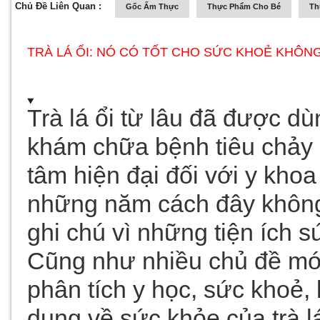
Chủ Đề Liên Quan :
Gốc Ẩm Thực
Thực Phẩm Cho Bé
Th
TRÀ LÁ ỔI: NÓ CÓ TỐT CHO SỨC KHOẺ KHÔN
Trà lá ổi từ lâu đã được d
khám chữa bệnh tiêu chảy 
tâm hiện đại đối với y khoa
những năm cách đây không l
ghi chú vì những tiện ích 
Cũng như nhiều chủ đề mới
phân tích y học, sức khoẻ, 
dụng về sức khỏe của trà l