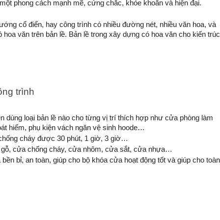
n một phong cách mạnh mẽ, cứng chắc, khỏe khoắn và hiện đại. 
ướng cổ điển, hay công trình có nhiều đường nét, nhiều văn hoa, và 
hoa văn trên bản lề. Bản lề trong xây dựng có hoa văn cho kiến trúc
ông trình
ên dùng loại bản lề nào cho từng vị trí thích hợp như cửa phòng làm 
oát hiểm, phụ kiện vách ngăn vệ sinh hoode… 
 chống cháy được 30 phút, 1 giờ, 3 giờ…
ửa gỗ, cửa chống cháy, cửa nhôm, cửa sắt, cửa nhựa… 
 bền bỉ, an toàn, giúp cho bộ khóa cửa hoạt động tốt và giúp cho toàn