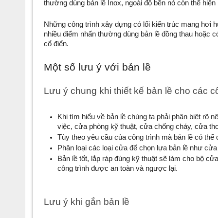
thường dùng bản lề Inox, ngoài độ bền nó còn thể hiệ
Những công trình xây dựng có lối kiến trúc mang hơi h
nhiều điểm nhấn thường dùng bản lề đồng thau hoặc có 
cổ điển. 
Một số lưu ý với bản lề
Lưu ý chung khi thiết kế bản lề cho các c
Khi tìm hiểu về bản lề chúng ta phải phân biệt rõ n
việc, cửa phòng kỹ thuật, cửa chống cháy, cửa th
Tùy theo yêu cầu của công trình mà bản lề có thể
Phân loại các loại cửa để chọn lựa bản lề như c
Bản lề tốt, lắp ráp đúng kỹ thuật sẽ làm cho bộ cửa
công trình được an toàn và ngược lại.
Lưu ý khi gắn bản lề