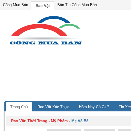
Cổng Mua Bán
Bản Tin Cổng Mua Bán
Rao Vặt
Trang Chủ
Rao Vặt Xác Thực
Hôm Nay Có Gì ?
Tin Xe
Rao Vặt:
Thời Trang - Mỹ Phẩm
-
Mẹ Và Bé