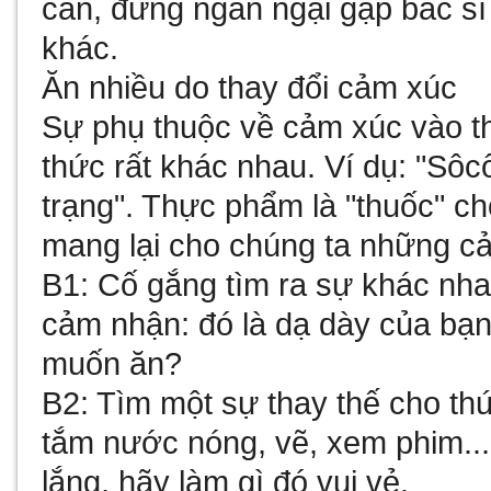
cân, đừng ngần ngại gặp bác sĩ
khác.
Ăn nhiều do thay đổi cảm xú
c
Sự phụ thuộc về cảm xúc vào t
thức rất khác nhau. Ví dụ: "Sôcô
trạng". Thực phẩm là "thuốc" 
mang lại cho chúng ta những cả
B1: Cố gắng tìm ra sự khác nha
cảm nhận: đó là dạ dày của bạn
muốn ăn?
B2: Tìm một sự thay thế cho th
tắm nước nóng, vẽ, xem phim...
lắng, hãy làm gì đó vui vẻ.