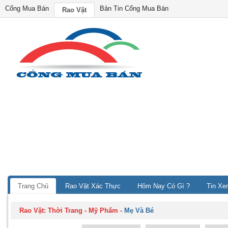
Cổng Mua Bán
Bản Tin Cổng Mua Bán
Rao Vặt
Trang Chủ
Rao Vặt Xác Thực
Hôm Nay Có Gì ?
Tin Xe
Rao Vặt:
Thời Trang - Mỹ Phẩm
-
Mẹ Và Bé