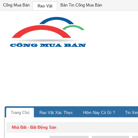
Cổng Mua Bán
Bản Tin Cổng Mua Bán
Rao Vặt
Trang Chủ
Rao Vặt Xác Thực
Hôm Nay Có Gì ?
Tin Xe
Nhà Đất - Bất Động Sản