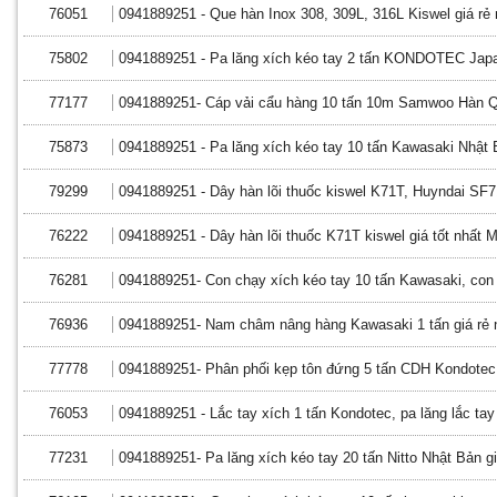
76051
0941889251 - Que hàn Inox 308, 309L, 316L Kiswel giá rẻ 
75802
0941889251 - Pa lăng xích kéo tay 2 tấn KONDOTEC Japan
77177
0941889251- Cáp vải cẩu hàng 10 tấn 10m Samwoo Hàn Qu
75873
0941889251 - Pa lăng xích kéo tay 10 tấn Kawasaki Nhật B
79299
0941889251 - Dây hàn lõi thuốc kiswel K71T, Huyndai SF71
76222
0941889251 - Dây hàn lõi thuốc K71T kiswel giá tốt nhất 
76281
0941889251- Con chạy xích kéo tay 10 tấn Kawasaki, con l
76936
0941889251- Nam châm nâng hàng Kawasaki 1 tấn giá rẻ n
77778
0941889251- Phân phối kẹp tôn đứng 5 tấn CDH Kondotec g
76053
0941889251 - Lắc tay xích 1 tấn Kondotec, pa lăng lắc tay
77231
0941889251- Pa lăng xích kéo tay 20 tấn Nitto Nhật Bản giá