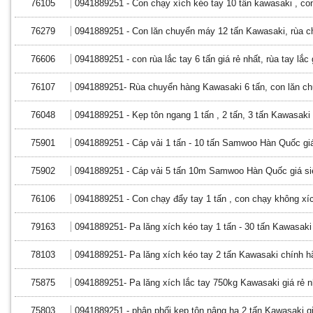
76105
0941889251 - Con chạy xích kéo tay 10 tấn kawasaki , con 
76279
0941889251 - Con lăn chuyển máy 12 tấn Kawasaki, rùa
76606
0941889251 - con rùa lắc tay 6 tấn giá rẻ nhất, rùa tay lắc 
76107
0941889251- Rùa chuyển hàng Kawasaki 6 tấn, con lăn ch
76048
0941889251 - Kẹp tôn ngang 1 tấn , 2 tấn, 3 tấn Kawasaki 
75901
0941889251 - Cáp vải 1 tấn - 10 tấn Samwoo Hàn Quốc giá
75902
0941889251 - Cáp vải 5 tấn 10m Samwoo Hàn Quốc giá si
76106
0941889251 - Con chạy đẩy tay 1 tấn , con chạy không xí
79163
0941889251- Pa lăng xích kéo tay 1 tấn - 30 tấn Kawasaki
78103
0941889251- Pa lăng xích kéo tay 2 tấn Kawasaki chính h
75875
0941889251- Pa lăng xích lắc tay 750kg Kawasaki giá rẻ 
75803
0941889251 - phân phối kẹp tôn nâng hạ 2 tấn Kawasaki gi