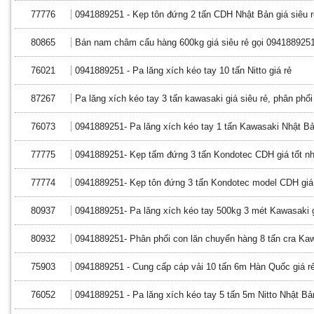
77776
0941889251 - Kẹp tôn đứng 2 tấn CDH Nhật Bản giá siêu r
80865
Bán nam châm cẩu hàng 600kg giá siêu rẻ gọi 094188925
76021
0941889251 - Pa lăng xích kéo tay 10 tấn Nitto giá rẻ
87267
Pa lăng xích kéo tay 3 tấn kawasaki giá siêu rẻ, phân phối
76073
0941889251- Pa lăng xích kéo tay 1 tấn Kawasaki Nhật Bả
77775
0941889251- Kẹp tấm đứng 3 tấn Kondotec CDH giá tốt n
77774
0941889251- Kẹp tôn đứng 3 tấn Kondotec model CDH giá
80937
0941889251- Pa lăng xích kéo tay 500kg 3 mét Kawasaki g
80932
0941889251- Phân phối con lăn chuyển hàng 8 tấn cra Kaw
75903
0941889251 - Cung cấp cáp vải 10 tấn 6m Hàn Quốc giá rẻ
76052
0941889251 - Pa lăng xích kéo tay 5 tấn 5m Nitto Nhật Bản