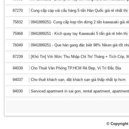
87270
Cung cấp cáp vải cẩu hàng 5 tấn Hàn Quốc giá rẻ nhất thị
75832
0941889251- Cung cấp kẹp tôn đứng 2 tấn kawasaki giá rẻ,
75968
0941889251 - Kích quay tay Kawasaki 5 tấn giá rẻ trên thị
76049
0941889251 - Que hàn gang đặc biệt 98% Niken giá tốt nh
87239
[Khó Tin] Với Mức Thu Nhập Chỉ 7tr/ Tháng + Tích Cóp,
94039
Cho Thuê Văn Phòng TP.HCM Rẻ Đẹp, Vị Trí Đắc Địa
94037
Cho thuê khách sạn, đặt khách sạn giá thấp nhất tp hcm
94030
Serviced apartment in sai gon, rental apartment, apartment 
© Copyright