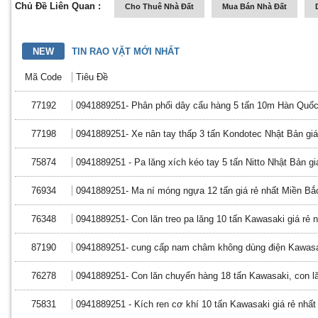
Chủ Đề Liên Quan :
Cho Thuê Nhà Đất
Mua Bán Nhà Đất
NEW
TIN RAO VẶT MỚI NHẤT
Mã Code
Tiêu Đề
77192
0941889251- Phân phối dây cẩu hàng 5 tấn 10m Hàn Quốc g
77198
0941889251- Xe nân tay thấp 3 tấn Kondotec Nhật Bản giá
75874
0941889251 - Pa lăng xích kéo tay 5 tấn Nitto Nhật Bản giá
76934
0941889251- Ma ní móng ngựa 12 tấn giá rẻ nhất Miền Bắ
76348
0941889251- Con lăn treo pa lăng 10 tấn Kawasaki giá rẻ 
87190
0941889251- cung cấp nam châm không dùng điện Kawasak
76278
0941889251- Con lăn chuyển hàng 18 tấn Kawasaki, con 
75831
0941889251 - Kích ren cơ khí 10 tấn Kawasaki giá rẻ nhất