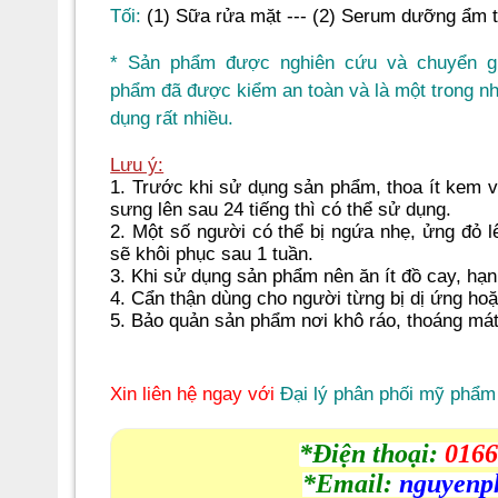
Tối:
(1) Sữa rửa mặt ---
(2) Serum dưỡng ẩm
* Sản phẩm được nghiên cứu và chuyển gi
phẩm đã được kiểm an toàn và là một trong n
dụng rất nhiều.
Lưu ý:
1. Trước khi sử dụng sản phẩm, thoa ít kem v
sưng lên sau 24 tiếng thì có thể sử dụng.
2. Một số người có thể bị ngứa nhẹ, ửng đỏ l
sẽ khôi phục sau 1 tuần.
3. Khi sử dụng sản phẩm nên ăn ít đồ cay, hạn
4. Cẩn thận dùng cho người từng bị dị ứng ho
5. Bảo quản sản phẩm nơi khô ráo, thoáng mát,
Xin liên hệ ngay với
Đại lý phân phối mỹ phẩm
*Điện thoại:
0166
*Email:
nguyenp