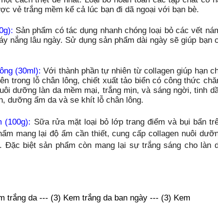
ợc vẻ trắng mềm kể cả lúc bạn đi dã ngoại với bạn bè.
0g):
Sản phẩm có tác dụng nhanh chóng loại bỏ các vết ná
áy nắng lâu ngày. Sử dụng sản phẩm dài ngày sẽ giúp bạn 
ông (30ml):
Với thành phần tự nhiên từ collagen giúp hạn c
ên trong lỗ chân lông, chiết xuất tảo biển có công thức ch
ôi dưỡng làn da mềm mại, trắng mịn, và sáng ngời, tinh d
n, dưỡng ẩm da và se khít lỗ chân lông.
 (100g):
Sữa rửa mặt loại bỏ lớp trang điểm và bụi bẩn tr
ẩm mang lại độ ẩm cần thiết, cung cấp collagen nuôi dưỡ
. Đặc biệt sản phẩm còn mang lại sự trắng sáng cho làn 
m trắng da
---
(3) Kem trắng da ban ngày --- (3) Kem