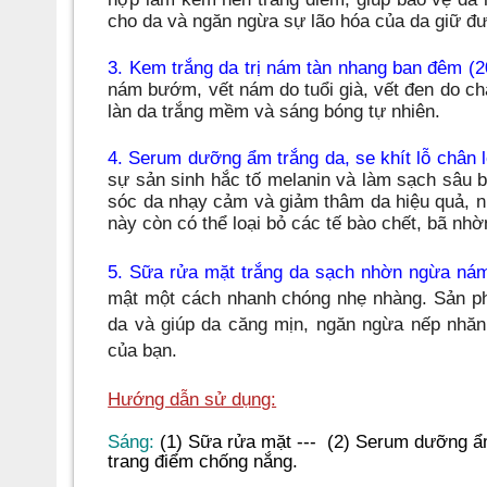
cho da và ngăn ngừa sự lão hóa của da
giữ đư
3. Kem trắng da trị
nám tàn nhang ban đêm (2
nám bướm, vết nám do tuổi già, vết đen do ch
làn da trắng mềm và sáng bóng tự nhiên.
4. Serum dưỡng ẩm trắng da, se khít lỗ chân l
sự sản sinh hắc tố melanin và làm sạch sâu b
sóc da nhạy cảm và giảm thâm da hiệu quả, nu
này còn có thể loại bỏ các tế bào chết, bã nhờ
5. Sữa rửa mặt trắng da sạch nhờn ngừa nám
mật một cách nhanh chóng nhẹ nhàng. Sản ph
da và giúp da căng mịn, ngăn ngừa nếp nhăn
của bạn.
Hướng dẫn sử dụng:
Sáng:
(1) Sữa rửa mặt ---
(2) Serum dưỡng ẩ
trang điểm chống nắng.