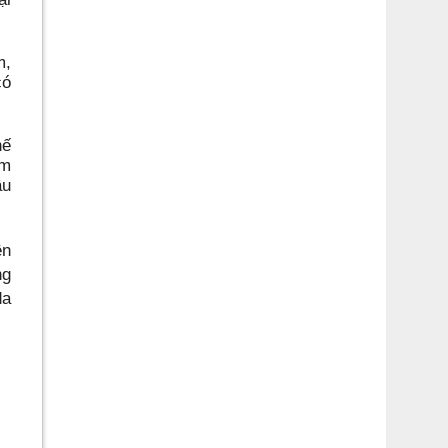
m,
có
hế
ăm
ầu
ên
ng
da