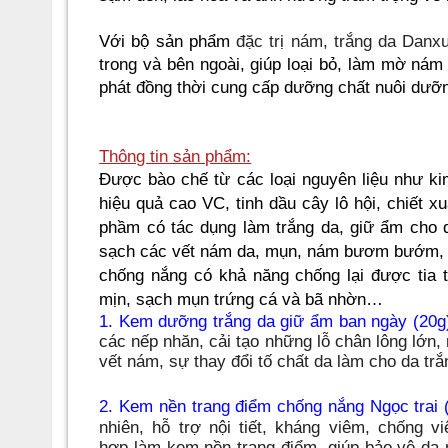
Với
bộ
sản phẩm
đặc trị nám, trắng da
Danxu
trong và bên ngoài, giúp loại bỏ, làm mờ nám
phát đồng thời cung cấp dưỡng chất nuôi dưỡn
Thông tin sản phẩm:
Được bào chế từ các loại nguyên liệu như kim 
hiệu quả cao VC, tinh dầu cây lô hội, chiết x
phầm có tác dụng làm trắng da, giữ ẩm cho d
sạch các vết nám da, mụn, nám bươm bướm, ná
chống nắng có khả năng chống lại được tia
mịn, sạch mụn trứng cá và bã nhờn…
1. Kem dưỡng trắng da giữ ẩm ban ngày (20g
các nếp nhăn, cải tạo những lỗ chân lông lớn,
vết nám, sự thay đổi tố chất da làm cho da trắ
2.
Kem nền trang điểm chống nắng Ngọc trai 
nhiên, hỗ trợ nội tiết, kháng viêm, chống v
hợp làm kem nền trang điểm
, giúp bảo vệ da 