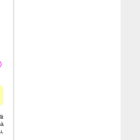
)
ất
mà
u,