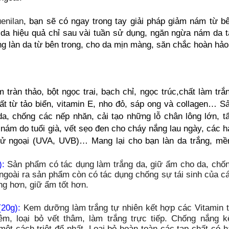
enilan
, bạn sẽ có ngay trong tay giải pháp giảm nám từ b
 da hiệu quả chỉ sau vài tuần sử dụng, ngăn ngừa nám da t
g làn da từ bên trong, cho da mịn màng, săn chắc hoàn hảo
tràn thảo, bột ngọc trai, bạch chỉ, ngọc trúc,chất làm trắ
uất từ tảo biển, vitamin E, nho đỏ, sáp ong và collagen… S
a, chống các nếp nhăn, cải tạo những lỗ chân lông lớn, t
m do tuổi già, vết sẹo đen cho cháy nắng lau ngày, các h
 tử ngoại (UVA, UVB)… Mang lại cho bạn làn da trắng, m
):
Sản phẩm có tác dụng làm trắng da, giữ ẩm cho da, chố
 ngoài ra sản phẩm còn có tác dụng chống sự tái sinh của c
ng hơn, giữ ẩm tốt hơn.
(20g):
Kem dưỡng làm trắng tự nhiên kết hợp các Vitamin 
iêm, loại bỏ vết thâm, làm trắng trực tiếp. Chống nắng k
một cách triệt để nhất. Loại bỏ hoàn toàn các tạp chất có h