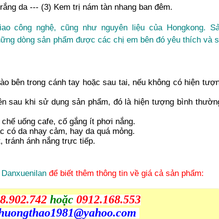
trắng da
--- (3) Kem trị nám tàn nhang ban đêm.
ao công nghệ, cũng như nguyên liệu của Hongkong. S
hững dòng sản phẩm được các chị em bên đó yêu thích và 
ào bên trong cánh tay hoặc sau tai, nếu không có hiện tượ
ên sau khi sử dụng sản phẩm, đó là hiện tượng bình thườn
 chế uống cafe, cố gắng ít phơi nắng.
ặc có da nhạy cảm, hay da quá mỏng.
 tránh ánh nắng trực tiếp.
 Danxuenilan
để biết thêm thông tin về giá cả sản phẩm:
8.902.742
hoặc
0912.168.553
huongthao1981@yahoo.com