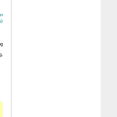
ản
sử
ng
g,