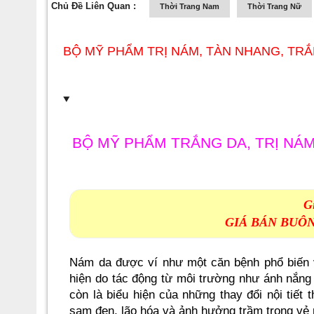
Chủ Đề Liên Quan :
Thời Trang Nam
Thời Trang Nữ
BỘ MỸ PHẨM TRỊ NÁM, TÀN NHANG, TRẮ
BỘ MỸ PHẨM
TRẮNG DA,
TRỊ NÁ
G
GIÁ BÁN BUÔ
Nám da được ví như một căn bệnh phổ biến 
hiện do tác động từ môi trường như ánh nắng
còn là biểu hiện của những thay đổi nội tiết
sạm đen, lão hóa và ảnh hưởng trầm trọng vẻ 