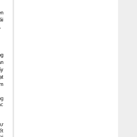
ên
ái
.
ng
ản
ẩy
ạt
ềm
ng
ác
tự
ết
ại