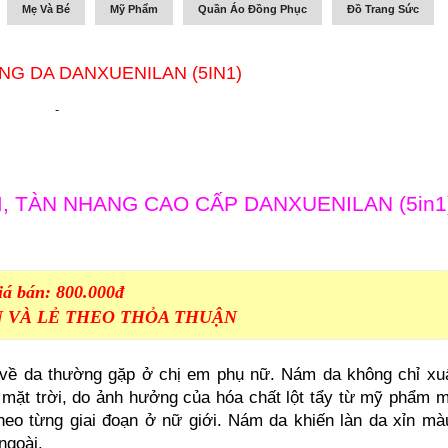
Mẹ Và Bé
Mỹ Phẩm
Quần Áo Đồng Phục
Đồ Trang Sức
NG DA DANXUENILAN (5IN1)
-
M, TÀN NHANG CAO CẤP DANXUENILAN (5in1
iá bán: 800.000đ
N VÀ LẺ THEO THỎA THUẬN
về da thường gặp ở chị em phụ nữ. Nám da không chỉ xu
 mặt trời, do ảnh hưởng của hóa chất lột tẩy từ mỹ phẩm 
 theo từng giai đoạn ở nữ giới. Nám da khiến làn da xỉn mà
ngoài.