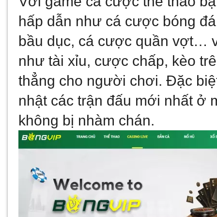
Với game cá cược thể thao bạ
hấp dẫn như cá cược bóng đá,
bầu dục, cá cược quần vợt… vớ
như tài xỉu, cược chấp, kèo trê
thẳng cho người chơi. Đặc biệt
nhật các trận đấu mới nhất ở m
không bị nhàm chán.