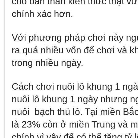
cho bản thân kiến thức thật vữ
chính xác hơn.
Với phương pháp chơi này ngư
ra quá nhiều vốn để chơi và kh
trong nhiều ngày.
Cách chơi nuôi lô khung 1 ngà
nuôi lô khung 1 ngày nhưng ng
nuôi  bạch thủ lô. Tại miền Bắc 
là 23% còn ở miền Trung và mi
chính vì vậy để có thể tăng tỷ 