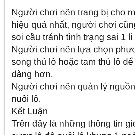
Người chơi nên trang bị cho m
hiệu quả nhất, người chơi cũng
soi cầu tránh tình trạng sai 1 li
Người chơi nên lựa chọn phươ
song thủ lô hoặc tam thủ lô để
dàng hơn.
Người chơi nên quản lý nguồn v
nuôi lô.
Kết Luận
Trên đây là những thông tin gi