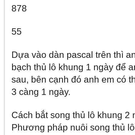
878
55
Dựa vào dàn pascal trên thì an
bạch thủ lô khung 1 ngày để 
sau, bên cạnh đó anh em có th
3 càng 1 ngày.
Cách bắt song thủ lô khung 2 
Phương pháp nuôi song thủ lô