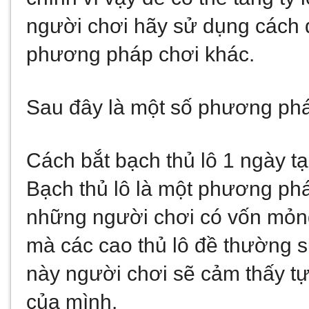
người chơi hãy sử dụng cách đ
phương pháp chơi khác.
Sau đây là một số phương pháp
Cách bắt bạch thủ lô 1 ngày t
Bạch thủ lô là một phương phá
những người chơi có vốn mỏng
mà các cao thủ lô đề thường s
này người chơi sẽ cảm thấy tự 
của mình.