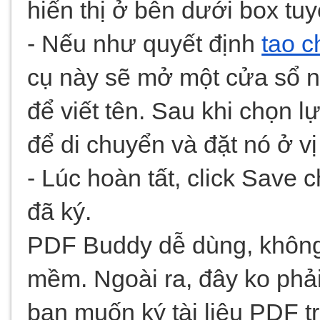
hiển thị ở bên dưới box tuy
- Nếu như quyết định 
tạo c
cụ này sẽ mở một cửa sổ nh
để viết tên. Sau khi chọn lự
để di chuyển và đặt nó ở vị t
- Lúc hoàn tất, click Save
đã ký.
PDF Buddy dễ dùng, không
mềm. Ngoài ra, đây ko phải
bạn muốn ký tài liệu PDF tr