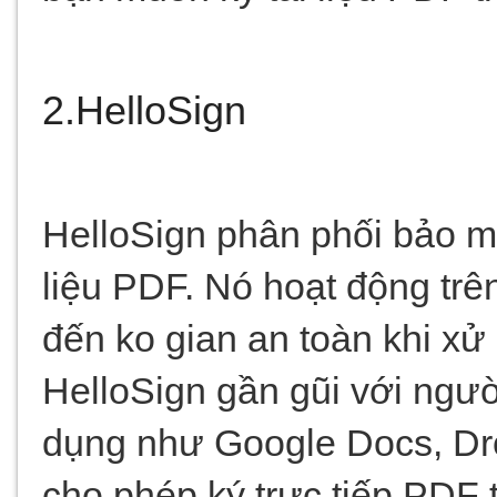
2.HelloSign
HelloSign phân phối bảo mậ
liệu PDF. Nó hoạt động trê
đến ko gian an toàn khi xử l
HelloSign gần gũi với ngườ
dụng như Google Docs, Dro
cho phép ký trực tiếp PDF t