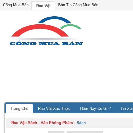
Cổng Mua Bán
Bản Tin Cổng Mua Bán
Rao Vặt
Trang Chủ
Rao Vặt Xác Thực
Hôm Nay Có Gì ?
Tin Xe
Rao Vặt:
Sách - Văn Phòng Phẩm
-
Sách