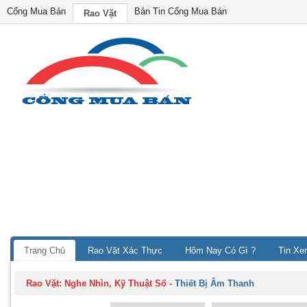
Cổng Mua Bán
Bản Tin Cổng Mua Bán
Rao Vặt
Trang Chủ
Rao Vặt Xác Thực
Hôm Nay Có Gì ?
Tin Xe
Rao Vặt:
Nghe Nhìn, Kỹ Thuật Số
-
Thiết Bị Âm Thanh