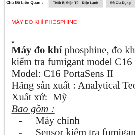
Chủ Đề Liên Quan :
Thiết Bị Điện Tử - Điện Lạnh
Đồ Gia Dụng
MÁY ĐO KHÍ PHOSPHINE
Máy đo khí
phosphine, đo khí
kiểm tra fumigant model C16 
Model: C16 PortaSens II
Hãng sản xuất : Analytical T
Xuất xứ:
Mỹ
Bao gồm :
-
Máy chính
-
Sensor kiểm tra fumigant