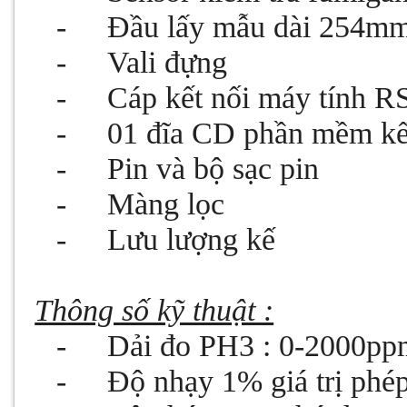
-
Đầu lấy mẫu dài 254m
-
Vali đựng
-
Cáp kết nối máy tính R
-
01 đĩa CD phần mềm kết
-
Pin và bộ sạc pin
-
Màng lọc
-
Lưu lượng kế
Thông số kỹ thuật :
-
Dải đo PH3 : 0-2000pp
-
Độ nhạy 1% giá trị phé