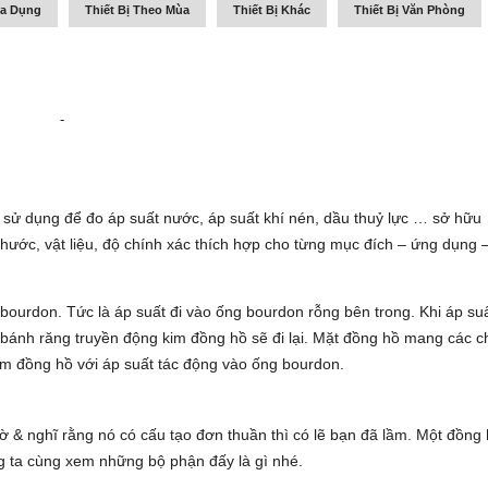
ia Dụng
Thiết Bị Theo Mùa
Thiết Bị Khác
Thiết Bị Văn Phòng
-
 sử dụng để đo áp suất nước, áp suất khí nén, dầu thuỷ lực … sở hữu
thước, vật liệu, độ chính xác thích hợp cho từng mục đích – ứng dụng 
bourdon. Tức là áp suất đi vào ống bourdon rỗng bên trong. Khi áp su
bánh răng truyền động kim đồng hồ sẽ đi lại. Mặt đồng hồ mang các c
 kim đồng hồ với áp suất tác động vào ống bourdon.
ờ & nghĩ rằng nó có cấu tạo đơn thuần thì có lẽ bạn đã lầm. Một đồng
g ta cùng xem những bộ phận đấy là gì nhé.