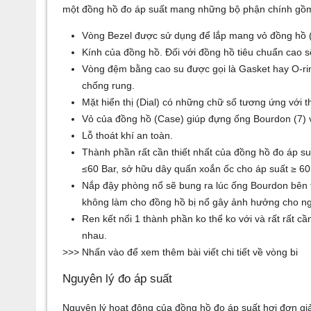
một đồng hồ đo áp suất mang những bộ phận chính gồm
Vòng Bezel được sử dụng để lắp mang vỏ đồng hồ (
Kính của đồng hồ. Đối với đồng hồ tiêu chuẩn cao 
Vòng đệm bằng cao su được gọi là Gasket hay O-rin
chống rung.
Mặt hiển thị (Dial) có những chữ số tương ứng với 
Vỏ của đồng hồ (Case) giúp đựng ống Bourdon (7) 
Lỗ thoát khí an toàn.
Thành phần rất cần thiết nhất của đồng hồ đo áp su
≤60 Bar, sở hữu dây quấn xoắn ốc cho áp suất ≥ 60
Nắp đậy phòng nổ sẽ bung ra lúc ống Bourdon bên tr
không làm cho đồng hồ bị nổ gây ảnh hưởng cho ng
Ren kết nối 1 thành phần ko thể ko với và rất rất cầ
nhau.
>>> Nhấn vào để xem thêm bài viết chi tiết về
vòng bi
Nguyên lý đo áp suất
Nguyên lý hoạt động của đồng hồ đo áp suất hơi đơn gi