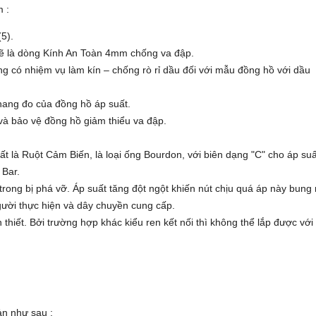
 :
5).
sẽ là dòng Kính An Toàn 4mm chống va đập.
g có nhiệm vụ làm kín – chống rò rỉ dầu đối với mẫu đồng hồ với dầu
thang đo của đồng hồ áp suất.
và bảo vệ đồng hồ giảm thiểu va đập.
ất là Ruột Cảm Biến, là loại ống Bourdon, với biên dạng "C" cho áp suấ
 Bar.
ong bị phá vỡ. Áp suất tăng đột ngột khiến nút chịu quá áp này bung 
ười thực hiện và dây chuyền cung cấp.
n thiết. Bởi trường hợp khác kiểu ren kết nối thì không thể lắp được với
ản như sau :