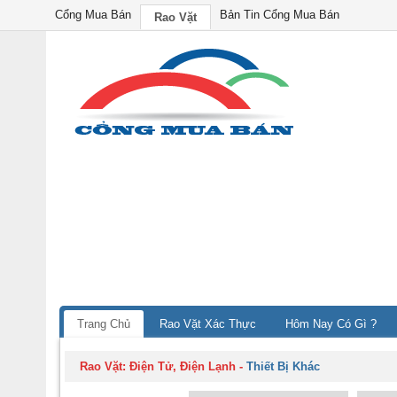
Cổng Mua Bán
Bản Tin Cổng Mua Bán
Rao Vặt
Trang Chủ
Rao Vặt Xác Thực
Hôm Nay Có Gì ?
Rao Vặt:
Điện Tử, Điện Lạnh
-
Thiết Bị Khác