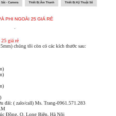
 Sát - Camera
Thiết Bị Âm Thanh
Thiết Bị Kỹ Thuật Số
À PHI NGOÀI 25 GIÁ RẺ
-
 25 giá rẻ
5mm) chúng tôi còn có các kích thước sau:
m)
m)
m)
)
ưu đãi: ( zalo/call) Ms. Trang-0961.571.283
AM
c Đồng, Q. Long Biên, Hà Nội