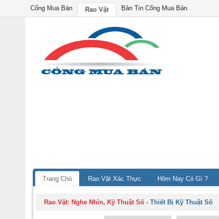
Cổng Mua Bán
Bản Tin Cổng Mua Bán
Rao Vặt
Trang Chủ
Rao Vặt Xác Thực
Hôm Nay Có Gì ?
Rao Vặt:
Nghe Nhìn, Kỹ Thuật Số
-
Thiết Bị Kỹ Thuật Số