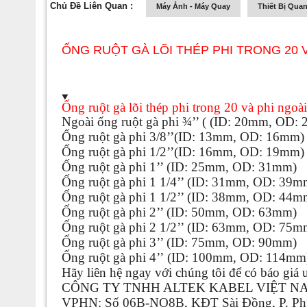
Chủ Đề Liên Quan :
Máy Ảnh - Máy Quay
Thiết Bị Quan
ỐNG RUỘT GÀ LÕI THÉP PHI TRONG 20 V
Ống ruột gà lõi thép phi trong 20 và phi ngoài
Ngoài ống ruột gà phi ¾’’ ( (ID: 20mm, OD: 2
Ống ruột gà phi 3/8’’(ID: 13mm, OD: 16mm)
Ống ruột gà phi 1/2’’(ID: 16mm, OD: 19mm)
Ống ruột gà phi 1’’ (ID: 25mm, OD: 31mm)
Ống ruột gà phi 1 1/4’’ (ID: 31mm, OD: 39m
Ống ruột gà phi 1 1/2’’ (ID: 38mm, OD: 44m
Ống ruột gà phi 2’’ (ID: 50mm, OD: 63mm)
Ống ruột gà phi 2 1/2’’ (ID: 63mm, OD: 75m
Ống ruột gà phi 3’’ (ID: 75mm, OD: 90mm)
Ống ruột gà phi 4’’ (ID: 100mm, OD: 114mm
Hãy liên hệ ngay với chúng tôi để có báo giá 
CÔNG TY TNHH ALTEK KABEL VIỆT N
VPHN: Số 06B-NO8B, KĐT Sài Đồng, P. Phú