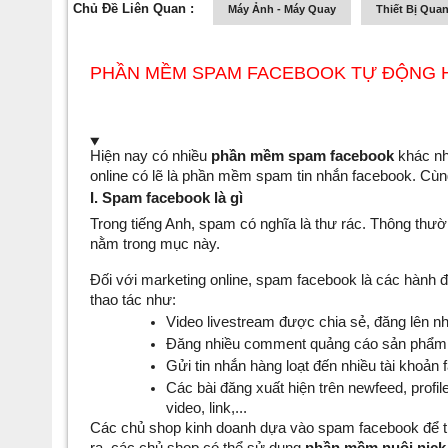
Chủ Đề Liên Quan :
Máy Ảnh - Máy Quay
Thiết Bị Quan
PHẦN MỀM SPAM FACEBOOK TỰ ĐỘNG 
Hiện nay có nhiều 
phần mềm spam facebook
 khác n
online có lẽ là phần mềm spam tin nhắn facebook. C
I. Spam facebook là gì
Trong tiếng Anh, spam có nghĩa là thư rác. Thông thườ
nằm trong mục này.
Đối với marketing online, spam facebook là các hành đ
thao tác như: 
Video livestream được chia sẻ, đăng lên nh
Đăng nhiều comment quảng cáo sản phẩm v
Gửi tin nhắn hàng loạt đến nhiều tài khoản
Các bài đăng xuất hiện trên newfeed, profi
video, link,...
Các chủ shop kinh doanh dựa vào spam facebook để tru
ra, các chủ shop có thể sử dụng 
phần mềm nuôi nick