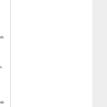
nh 
c 
ài 
 