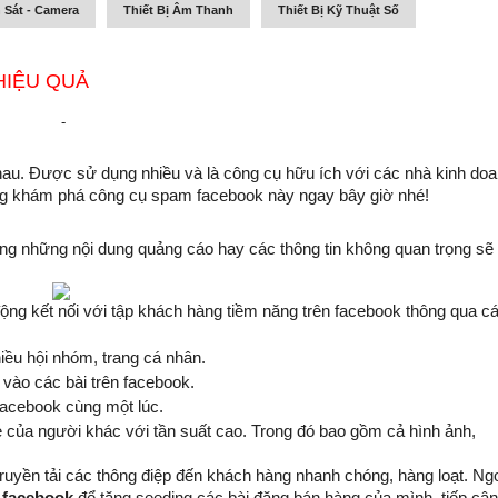
 Sát - Camera
Thiết Bị Âm Thanh
Thiết Bị Kỹ Thuật Số
HIỆU QUẢ
-
hau. Được sử dụng nhiều và là công cụ hữu ích với các nhà kinh doa
ùng khám phá công cụ spam facebook này ngay bây giờ nhé!
ng những nội dung quảng cáo hay các thông tin không quan trọng sẽ 
ộng kết nối với tập khách hàng tiềm năng trên facebook thông qua cá
iều hội nhóm, trang cá nhân.
ào các bài trên facebook.
 facebook cùng một lúc.
le của người khác với tần suất cao. Trong đó bao gồm cả hình ảnh, 
yền tải các thông điệp đến khách hàng nhanh chóng, hàng loạt. Ngo
 facebook
 để tăng seeding các bài đăng bán hàng của mình, tiếp cận