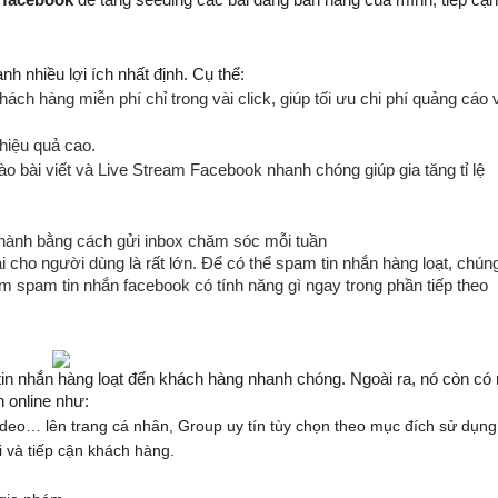
h nhiều lợi ích nhất định. Cụ thể: 
ách hàng miễn phí chỉ trong vài click, giúp tối ưu chi phí quảng cáo v
hiệu quả cao.
bài viết và Live Stream Facebook nhanh chóng giúp gia tăng tỉ lệ 
hành bằng cách gửi inbox chăm sóc mỗi tuần
 cho người dùng là rất lớn. Để có thể spam tin nhắn hàng loạt, chúng
pam tin nhắn facebook có tính năng gì ngay trong phần tiếp theo 
 nhắn hàng loạt đến khách hàng nhanh chóng. Ngoài ra, nó còn có r
 online như: 
h, video… lên trang cá nhân, Group uy tín tùy chọn theo mục đích sử dụng
i và tiếp cận khách hàng.