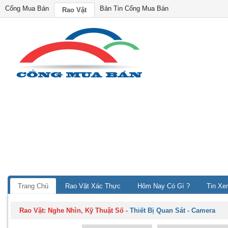
Cổng Mua Bán
Bản Tin Cổng Mua Bán
Rao Vặt
Trang Chủ
Rao Vặt Xác Thực
Hôm Nay Có Gì ?
Tin Xe
Rao Vặt:
Nghe Nhìn, Kỹ Thuật Số
-
Thiết Bị Quan Sát - Camera