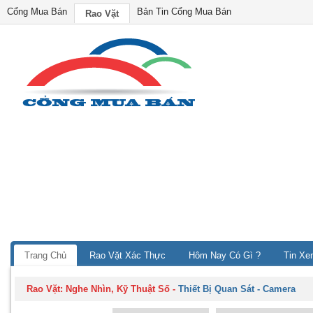
Cổng Mua Bán
Bản Tin Cổng Mua Bán
Rao Vặt
Trang Chủ
Rao Vặt Xác Thực
Hôm Nay Có Gì ?
Tin Xe
Rao Vặt:
Nghe Nhìn, Kỹ Thuật Số
-
Thiết Bị Quan Sát - Camera