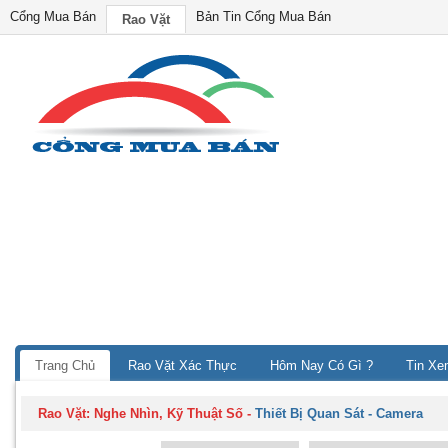
Cổng Mua Bán
Bản Tin Cổng Mua Bán
Rao Vặt
Trang Chủ
Rao Vặt Xác Thực
Hôm Nay Có Gì ?
Tin Xe
Rao Vặt:
Nghe Nhìn, Kỹ Thuật Số
-
Thiết Bị Quan Sát - Camera