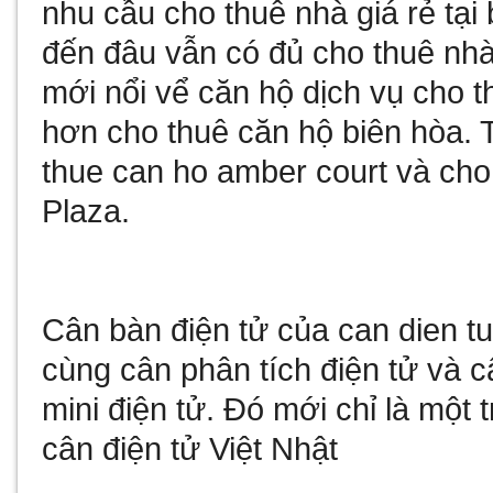
nhu cầu
cho thuê nhà giá rẻ tại
đến đâu vẫn có đủ
cho thuê nhà
mới nổi vể
căn hộ dịch vụ cho t
hơn
cho thuê căn hộ biên hòa
. 
thue can ho amber court
và
cho
Plaza
.
Cân bàn điện tử
của
can dien t
cùng
cân phân tích điện tử
và
c
mini điện tử
. Đó mới chỉ là một 
cân điện tử Việt Nhật