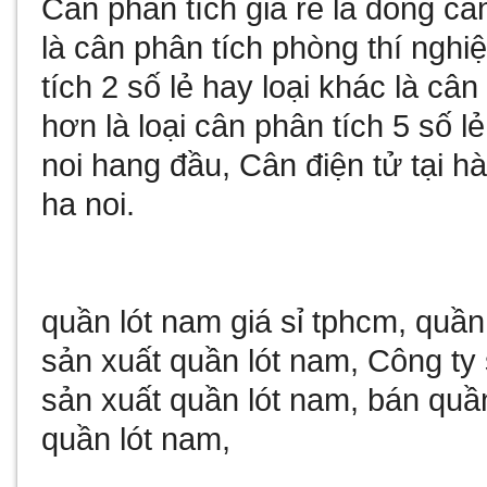
Cân phân tích giá rẻ
là dòng câ
là
cân phân tích phòng thí nghi
tích 2 số lẻ
hay loại khác là
cân 
hơn là loại
cân phân tích 5 số lẻ
noi
hang đầu,
Cân điện tử tại hà
ha noi
.
quần lót nam giá sỉ tphcm
,
quần
sản xuất quần lót nam
,
Công ty 
sản xuất quần lót nam
,
bán quần
quần lót nam
,