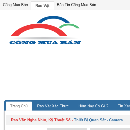
Cổng Mua Bán
Bản Tin Cổng Mua Bán
Rao Vặt
Trang Chủ
Rao Vặt Xác Thực
Hôm Nay Có Gì ?
Tin Xe
Rao Vặt:
Nghe Nhìn, Kỹ Thuật Số
-
Thiết Bị Quan Sát - Camera