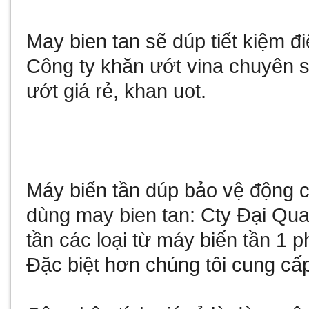
May bien tan
sẽ dúp tiết kiệm 
Công ty
khăn ướt vina
chuyên sả
ướt giá rẻ
,
khan uot
.
Máy biến tần
dúp bảo vệ động cơ
dùng
may bien tan
: Cty Đại Qu
tần
các loại từ
máy biến tần 1 p
Đặc biệt hơn chúng tôi cung cấ