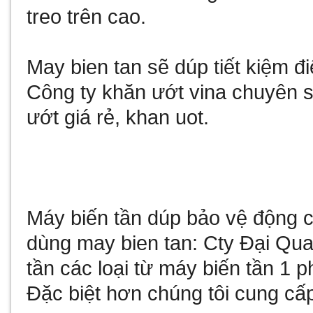
treo trên cao.
May bien tan
sẽ dúp tiết kiệm 
Công ty
khăn ướt vina
chuyên sả
ướt giá rẻ
,
khan uot
.
Máy biến tần
dúp bảo vệ động cơ
dùng
may bien tan
: Cty Đại Qu
tần
các loại từ
máy biến tần 1 p
Đặc biệt hơn chúng tôi cung cấ