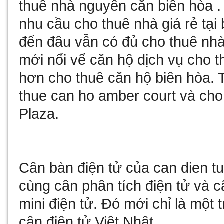
thuê nhà nguyên căn biên hòa
.
nhu cầu
cho thuê nhà giá rẻ tại
đến đâu vẫn có đủ
cho thuê nhà
mới nổi vể
căn hộ dịch vụ cho t
hơn
cho thuê căn hộ biên hòa
. 
thue can ho amber court
và
cho
Plaza
.
Cân bàn điện tử
của
can dien t
cùng
cân phân tích điện tử
và
c
mini điện tử
. Đó mới chỉ là một 
cân điện tử Việt Nhật