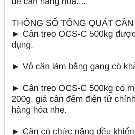
để cân hàng hóa....
THÔNG SỐ TỔNG QUÁT CÂN 
► Cân treo OCS-C 500kg được th
dụng.
► Vỏ cân làm bằng gang có khả
► Cân treo OCS-C 500kg có mức
200g,
giá cân đếm điện tử
chính
hàng hóa nhẹ.
► Cân có chức năng đều khiển 