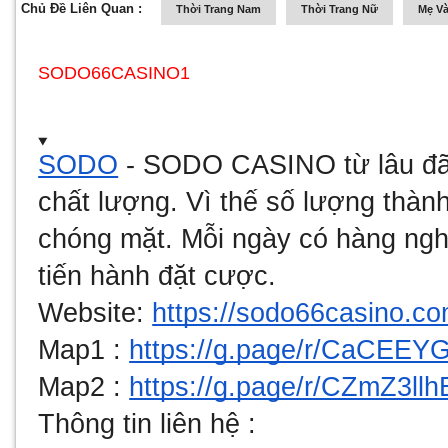
Chủ Đề Liên Quan :
Thời Trang Nam
Thời Trang Nữ
Mẹ Và
SODO66CASINO1
SODO
 - SODO CASINO từ lâu đã 
chất lượng. Vì thế số lượng thành
chóng mặt. Mỗi ngày có hàng nghì
tiến hành đặt cược.
Website:
https://sodo66casino.co
Map1 : 
https://g.page/r/CaCEEY
Map2 : 
https://g.page/r/CZmZ3ll
Thông tin liên hệ :