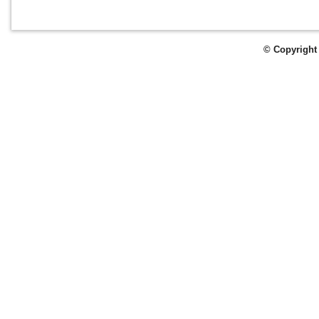
© Copyright