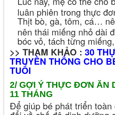
Lúc này, mẹ có thể cho 
luân phiên trong thực đ
Thịt bò, gà, tôm, cá… nên
nên thái miếng nhỏ dài đ
bóc vỏ, tách từng miếng,
>> THAM KHẢO :
30 TH
TRUYỀN THỐNG CHO B
TUỔI
2/ GỢI Ý THỰC ĐƠN ĂN
11 THÁNG
Để giúp bé phát triển toàn
đổi về chế độ dinh dưỡng 