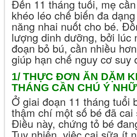
Đến 11 tháng tuổi, mẹ cần
khéo léo chế biến đa dạng
năng nhai nuốt cho bé. Đồ
lượng dinh dưỡng, bởi lúc 
đoạn bỏ bú, cần nhiều hơn
giúp hạn chế nguy cơ suy d
1/ THỰC ĐƠN ĂN DẶM K
THÁNG CẦN CHÚ Ý NHỮ
Ở giai đoạn 11 tháng tuổi 
thậm chí một số bé đã cai 
Điều này, chứng tỏ bé đan
Tuy nhiên, việc cai sữa ít