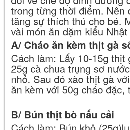
trong từng thời điểm. Nên
tăng sự thích thú cho bé.
vài món ăn dặm kiểu Nhật 
A/ Cháo ăn kèm thịt gà s
Cách làm: Lấy 10-15g thịt
25g cà chua trụng sơ nước 
nhỏ. Sau đó xào thịt gà vớ
ăn kèm với 50g cháo đặc, 
B/ Bún thịt bò nấu cải
Cách làm: Bún khô (25g)lu