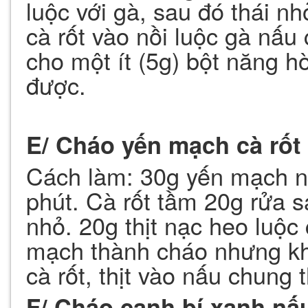
luộc với gà, sau đó thái n
cà rốt vào nồi luộc gà nấ
cho một ít (5g) bột năng h
được.
E/ Cháo yến mạch cà rốt
Cách làm: 30g yến mạch n
phút. Cà rốt tầm 20g rửa s
nhỏ. 20g thịt nạc heo luộ
mạch thành cháo nhưng kh
cà rốt, thịt vào nấu chung
F/ Cháo canh bí xanh nấu