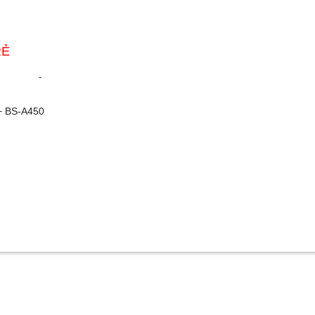
RẺ
-
+ BS-A450