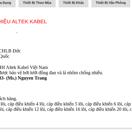
ia Dụng
Thiết Bị Theo Mùa
Thiết Bị Khác
Thiết Bị Văn Phòng
 HIỆU ALTEK KABEL
-
từ CHLB Đức
 Quốc
NHH Altek Kabel Việt Nam
ược bảo vệ bởi lưới đồng đan và lá nhôm chống nhiễu.
83- (Ms.) Nguyen Trang
ách hàng.
õi, cáp điều khiển 4 lõi, cáp điều khiển 5 lõi, cáp điều khiển 6 lõi, cáp
lõi, cáp điều khiển 12 lõi, cáp điều khiển 16 lõi, cáp điều khiển 20 lõi, 