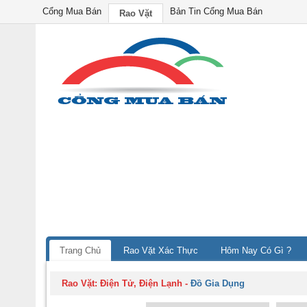
Cổng Mua Bán
Bản Tin Cổng Mua Bán
Rao Vặt
Trang Chủ
Rao Vặt Xác Thực
Hôm Nay Có Gì ?
Rao Vặt:
Điện Tử, Điện Lạnh
-
Đồ Gia Dụng