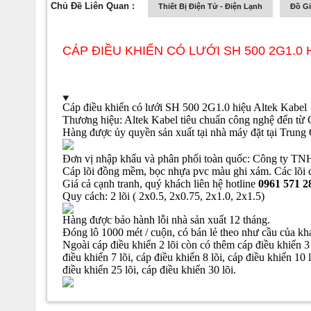
Chủ Đề Liên Quan :
Thiết Bị Điện Tử - Điện Lạnh
Đồ G
CÁP ĐIỀU KHIỂN CÓ LƯỚI SH 500 2G1.0
Cáp
điều khiển có lưới SH 500 2G1.0 hiệu Altek Kabel
Thương hiệu: Altek Kabel tiêu chuẩn công nghệ đến 
Hàng được ủy quyền sản xuất tại nhà máy đặt tại Trung
Đơn vị nhập khẩu và phân phối toàn quốc: Công ty T
Cáp lõi đồng mềm, bọc nhựa pvc màu ghi xám. Các lõi đ
Giá cả cạnh tranh, quý khách liên hệ hotline
0961 571 2
Quy cách: 2 lõi ( 2x0.5, 2x0.75, 2x1.0, 2x1.5)
Hàng được bảo hành lỗi nhà sản xuất 12 tháng.
Đóng lô 1000 mét / cuộn, có bán lẻ theo như cầu của kh
Ngoài cáp điều khiển 2 lõi còn có thêm cáp điều khiển 3 l
điều khiển 7 lõi, cáp điều khiển 8 lõi, cáp điều khiển 10 
điều khiển 25 lõi, cáp điều khiển 30 lõi.