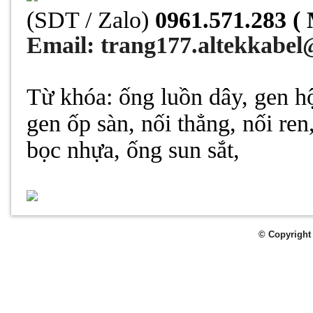
(SDT / Zalo)
0961.571.283 (
Email
:
trang177.altekkabe
Từ khóa: ống luồn dây, gen hộ
gen ốp sàn, nối thẳng, nối re
bọc nhựa
, ống sun sắt,
© Copyright