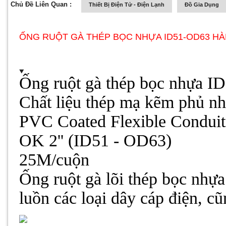
Chủ Đề Liên Quan :
Thiết Bị Điện Tử - Điện Lạnh
Đồ Gia Dụng
ỐNG RUỘT GÀ THÉP BỌC NHỰA ID51-OD63 H
Ống ruột gà thép bọc nhựa I
Chất liệu thép mạ kẽm phủ n
PVC Coated Flexible Conduit
OK 2'' (ID51 - OD63)
25M/cuộn
Ống ruột gà lõi thép bọc nhự
luồn các loại dây cáp điện, c