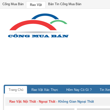
Cổng Mua Bán
Bản Tin Cổng Mua Bán
Rao Vặt
Trang Chủ
Rao Vặt Xác Thực
Hôm Nay Có Gì ?
Tin Xe
Rao Vặt:
Nội Thất - Ngoại Thất
-
Không Gian Ngoại Thất