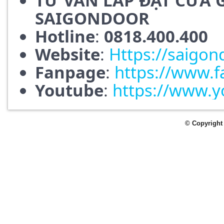
TƯ VẤN LẮP ĐẶT CỬA 
SAIGONDOOR
Hotline
:
0818.400.400
Website
:
Https://saigon
Fanpage
:
https://www.
Youtube
:
https://www.
© Copyright