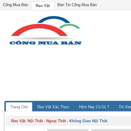
Cổng Mua Bán
Bản Tin Cổng Mua Bán
Rao Vặt
Trang Chủ
Rao Vặt Xác Thực
Hôm Nay Có Gì ?
Tin Xe
Rao Vặt:
Nội Thất - Ngoại Thất
-
Không Gian Nội Thất