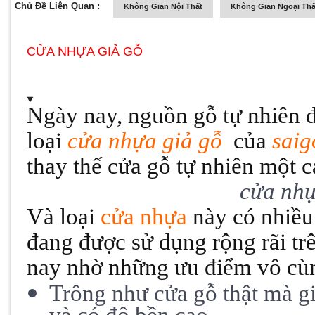
Chủ Đề Liên Quan :
Không Gian Nội Thất
Không Gian Ngoại Thấ
CỬA NHỰA GIẢ GỖ
Ngày nay, nguồn gỗ tự nhiên 
loại
cửa nhựa giả gỗ
của
sai
thay thế cửa gỗ tự nhiên một 
cửa nhự
Và loại
cửa nhựa
này có nhiều 
đang được sử dụng rộng rãi tr
nay nhờ những ưu điểm vô cùn
Trông như cửa gỗ thật mà giá