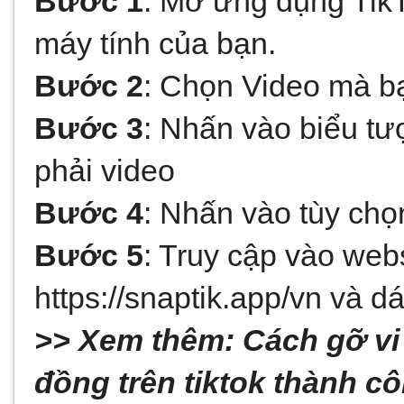
Bước 1
: Mở ứng dụng TikTo
máy tính của bạn.
Bước 2
: Chọn Video mà b
Bước 3
: Nhấn vào biểu tư
phải video
Bước 4
: Nhấn vào tùy chọ
Bước 5
: Truy cập vào webs
https://snaptik.app/vn và d
>> Xem thêm: 
Cách gỡ vi
đồng trên tiktok
 thành c