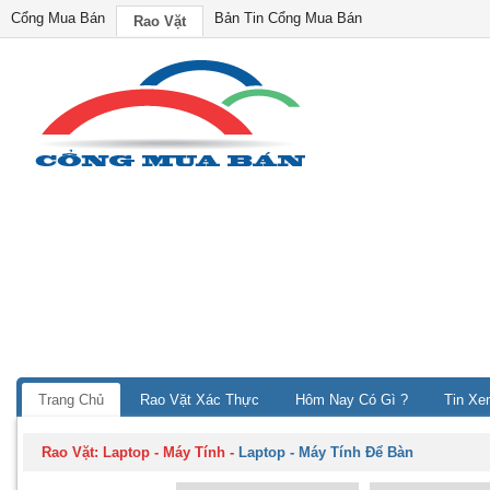
Cổng Mua Bán
Bản Tin Cổng Mua Bán
Rao Vặt
Trang Chủ
Rao Vặt Xác Thực
Hôm Nay Có Gì ?
Tin Xe
Rao Vặt:
Laptop - Máy Tính
-
Laptop - Máy Tính Để Bàn