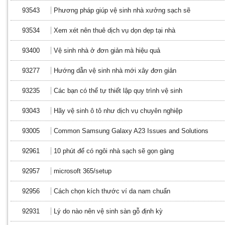
93543
Phương pháp giúp vệ sinh nhà xưởng sạch sẽ
93534
Xem xét nên thuê dịch vụ dọn dẹp tại nhà
93400
Vệ sinh nhà ở đơn giản mà hiệu quả
93277
Hướng dẫn vệ sinh nhà mới xây đơn giản
93235
Các bạn có thể tự thiết lập quy trình vệ sinh
93043
Hãy vệ sinh ô tô như dịch vụ chuyên nghiệp
93005
Common Samsung Galaxy A23 Issues and Solutions
92961
10 phút để có ngôi nhà sạch sẽ gọn gàng
92957
microsoft 365/setup
92956
Cách chọn kích thước ví da nam chuẩn
92931
Lý do nào nên vệ sinh sàn gỗ định kỳ