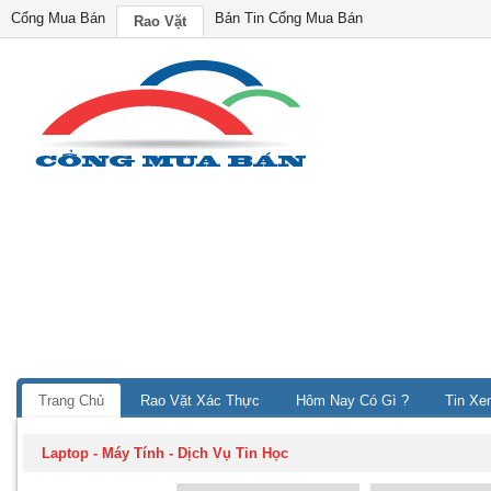
Cổng Mua Bán
Bản Tin Cổng Mua Bán
Rao Vặt
Trang Chủ
Rao Vặt Xác Thực
Hôm Nay Có Gì ?
Tin Xe
Laptop - Máy Tính
-
Dịch Vụ Tin Học