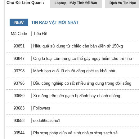
Chủ Đề Liên Quan :
Laptop - Máy Tính Để Bàn
Dịch Vụ Tin Học
NEW
TIN RAO VẶT MỚI NHẤT
Mã Code
Tiêu Đề
93851
Hiệu quả sử dụng từ chiếc cân bàn điền tử 150kg
93847
Ong là loại côn trùng có thể gây nguy hiểm cho trẻ nhỏ
93798
Mách bạn đuổi lũ chuột đáng ghét ra khỏi nhà
93796
Dầu công nghiệp có rất nhiều ứng dụng trong đời sống
93689
Xi măng trên nền gạch bị đánh bay nhanh chóng
93683
Followers
93553
sodo66casino1
93544
Phương pháp giúp vệ sinh nhà xưởng sạch sẽ