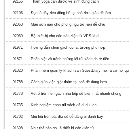
92155
Thảm yoga cần được vệ sinh đúng cách
92106
Đục lỗ dây đeo đồng hồ tại nhà đơn giản dễ làm
92063
Màu sơn nào cho phòng ngủ trở nên dễ chịu
92060
Bộ thiết bị cho cân sàn điện tử VPS là gì
91971
Hướng dẫn chọn gạch ốp lát tường phù hợp
91871
Phân biệt và tránh những lỗi túi xách da rẻ tiền
91820
Phần mềm quản lý khách sạn GuestDiary mở ra cơ hội quản
91788
Cách giúp việc giặt thảm tại nhà dễ dàng hơn
91778
Vết ố trên nền gạch nhà bếp sẽ biến mất nhanh chóng
91735
Kinh nghiệm chọn túi xách để đi du lịch
91702
Mùi hôi trên bát đĩa sẽ dễ dàng bị đánh bay
91698
Như thế nào gọi là thiết bị cân điện tử