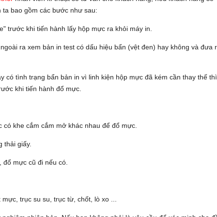
h ta bao gồm các bước như sau:
e" trước khi tiến hành lấy hộp mực ra khỏi máy in.
ngoài ra xem bản in test có dấu hiệu bẩn (vệt đen) hay không và đưa 
có tình trạng bẩn bản in vì linh kiện hộp mực đã kém cần thay thế th
trước khi tiến hành đổ mực.
ực có khe cắm cắm mở khác nhau để đổ mực.
 thải giấy.
, đổ mực cũ đi nếu có.
ực, trục su su, trục từ, chốt, lò xo ...