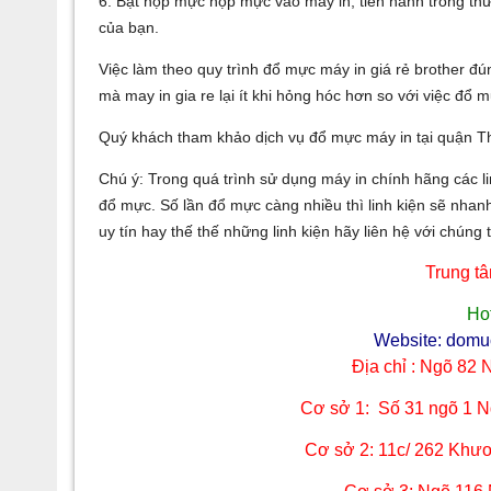
6. Bật hộp mực hộp mực vào máy in, tiến hành trong th
của bạn.
Việc làm theo quy trình đổ mực máy in giá rẻ brother đ
mà may in gia re lại ít khi hỏng hóc hơn so với việc đổ 
Quý khách tham khảo dịch vụ đổ mực máy in tại quận 
Chú ý: Trong quá trình sử dụng máy in chính hãng các li
đổ mực. Số lần đổ mực càng nhiều thì linh kiện sẽ nhan
uy tín hay thế thế những linh kiện hãy liên hệ với chúng t
Trung t
Ho
Website: domu
Địa chỉ : Ngõ 82
Cơ sở 1: Số 31 ngõ 1 
C
ơ
sở 2
: 11c/ 262 Khư