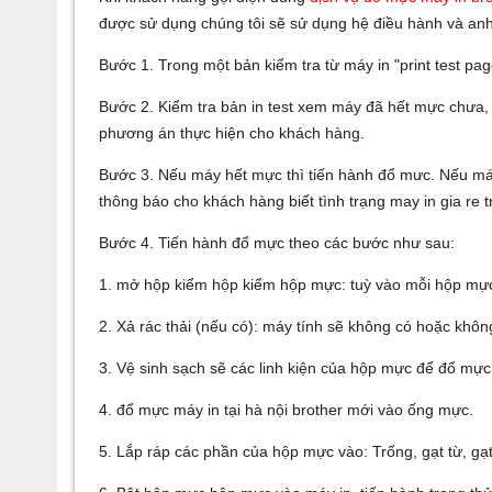
được sử dụng chúng tôi sẽ sử dụng hệ điều hành và an
Bước 1. Trong một bản kiểm tra từ máy in "print test pag
Bước 2. Kiểm tra bản in test xem máy đã hết mực chưa, 
phương án thực hiện cho khách hàng.
Bước 3. Nếu máy hết mực thì tiến hành đổ mưc. Nếu máy 
thông báo cho khách hàng biết tình trạng may in gia re 
Bước 4. Tiến hành đổ mực theo các bước như sau:
1. mở hộp kiểm hộp kiểm hộp mực: tuỳ vào mỗi hộp m
2. Xả rác thải (nếu có): máy tính sẽ không có hoặc không
3. Vệ sinh sạch sẽ các linh kiện của hộp mực để đổ mực
4. đổ mực máy in tại hà nội brother mới vào ống mực.
5. Lắp ráp các phần của hộp mực vào: Trống, gạt từ, gạt m