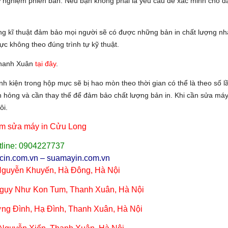
ử nghiệm phiên bản.
Nếu bạn không phải là yêu cầu để xác minh cho đ
úng kĩ thuật đảm bảo mọi người sẽ có được những bản in chất lượng nh
mực không theo đúng trình tự kỹ thuật.
Thanh Xuân
tại đây
.
nh kiện trong hộp mực sẽ bị hao mòn theo thời gian có thể là theo số l
h hỏng và cần thay thế để đảm bảo chất lượng bản in. Khi cần sửa máy
ôi.
âm sửa máy in Cửu Long
tline:
0904227737
cin.com.vn – suamayin.com.vn
 Nguyễn Khuyến, Hà Đông, Hà Nội
Ngụy Như Kon Tum, Thanh Xu
â
n, H
à
Nộ
i
ơ
ng
Đì
nh, Hạ
Đì
nh, Thanh Xu
â
n, H
à
Nộ
i