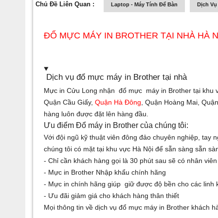
Chủ Đề Liên Quan :
Laptop - Máy Tính Để Bàn
Dịch Vụ
ĐỔ MỰC MÁY IN BROTHER TẠI NHÀ HÀ NỘ
Dịch vụ đổ mực máy in Brother tại nhà
Mực in Cửu Long nhận
đổ mực máy in Brother
tại khu
​​Quận Cầu Giấy,
Quận Hà Đông
, Quận Hoàng Mai, Quận
hàng luôn được đặt lên hàng đầu.
Ưu điểm Đổ máy in Brother của chúng tôi:
Với đội ngũ kỹ thuật viên đông đảo chuyên nghiệp, tay n
chúng tôi có mặt tại khu vực Hà Nội để sẵn sàng sẵn s
- Chỉ cần khách hàng gọi là 30 phút sau sẽ có nhân viê
- Mực in Brother Nhập khẩu chính hãng
- Mực in chính hãng giúp giữ được độ bền cho các linh 
- Ưu đãi giảm giá cho khách hàng thân thiết
Mọi thông tin về dịch vụ đổ mực máy in Brother khách 