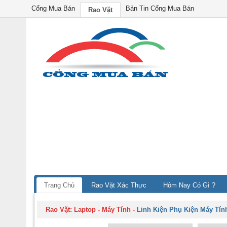
Cổng Mua Bán
Bản Tin Cổng Mua Bán
Rao Vặt
Trang Chủ
Rao Vặt Xác Thực
Hôm Nay Có Gì ?
Rao Vặt:
Laptop - Máy Tính
-
Linh Kiện Phụ Kiện Máy Tính