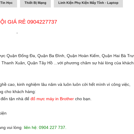
 Tin Học
Thiết Bị Mạng
Linh Kiện Phụ Kiện Máy Tính - Laptop
I GIÁ RẺ 0904227737
-
 vực Quận Đống Đa, Quận Ba Đình, Quận Hoàn Kiếm, Quận Hai Bà Trư
 Thanh Xuân, Quận Tây Hồ ...với phương châm sự hài lòng của khách
ghề cao, kinh nghiệm lâu năm và luôn luôn cởi hết mình vì công việc,
àng cho khách hàng:
n đến tận nhà để
đổ mực máy in Brother
cho bạn.
kiện
hàng vui lòng
liên hệ: 0904 227 737.