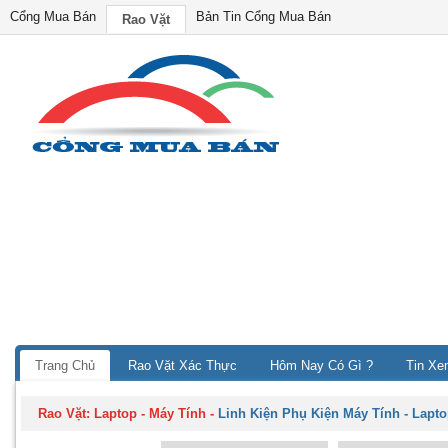
Cổng Mua Bán
Bản Tin Cổng Mua Bán
Rao Vặt
Trang Chủ
Rao Vặt Xác Thực
Hôm Nay Có Gì ?
Tin Xe
Rao Vặt:
Laptop - Máy Tính
-
Linh Kiện Phụ Kiện Máy Tính - Lapt