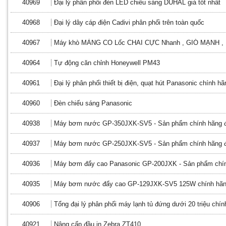
40969
Đại lý phân phối đèn LED chiếu sáng DUHAL giá tốt nhất
40968
Đại lý dây cáp điện Cadivi phân phối trên toàn quốc
40967
Máy khò MÀNG CO Lốc CHAI CỰC Nhanh , GIÓ MẠNH ,
40964
Tự động căn chỉnh Honeywell PM43
40961
Đại lý phân phối thiết bị điện, quạt hút Panasonic chính hã
40960
Đèn chiếu sáng Panasonic
40938
Máy bơm nước GP-350JXK-SV5 - Sản phẩm chính hãng 
40937
Máy bơm nước GP-250JXK-SV5 - Sản phẩm chính hãng 
40936
Máy bơm đẩy cao Panasonic GP-200JXK - Sản phẩm chí
40935
Máy bơm nước đẩy cao GP-129JXK-SV5 125W chính hãng
40906
Tổng đại lý phân phối máy lạnh tủ đứng dưới 20 triệu chí
40921
Nâng cấp đầu in Zebra ZT410