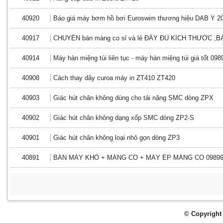
40920
Báo giá máy bơm hồ bơi Euroswim thương hiệu DAB Ý 2
40917
CHUYÊN bán màng co sỉ và lẻ ĐẦY ĐỦ KÍCH THƯỚC 
40914
Máy hàn miệng túi liên tục - máy hàn miệng túi giá tốt 09
40908
Cách thay dây curoa máy in ZT410 ZT420
40903
Giác hút chân không dùng cho tải nặng SMC dòng ZPX
40902
Giác hút chân không dạng xốp SMC dòng ZP2-S
40901
Giác hút chân không loại nhỏ gọn dòng ZP3
40891
BÁN MÁY KHÒ + MÀNG CO + MÁY ÉP MÀNG CO 09899
© Copyright