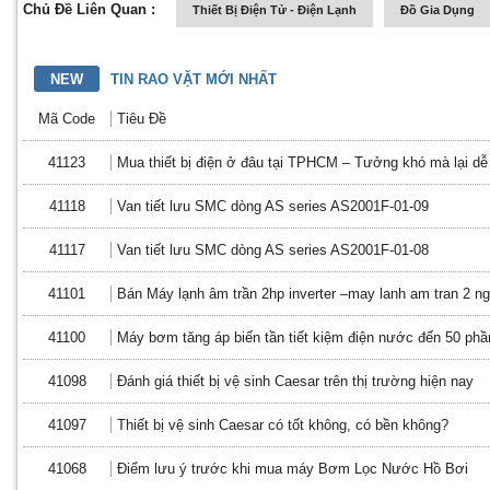
Chủ Đề Liên Quan :
Thiết Bị Điện Tử - Điện Lạnh
Đồ Gia Dụng
NEW
TIN RAO VẶT MỚI NHẤT
Mã Code
Tiêu Đề
41123
Mua thiết bị điện ở đâu tại TPHCM – Tưởng khó mà lại dễ
41118
Van tiết lưu SMC dòng AS series AS2001F-01-09
41117
Van tiết lưu SMC dòng AS series AS2001F-01-08
41101
Bán Máy lạnh âm trần 2hp inverter –may lanh am tran 2 ngự
41100
Máy bơm tăng áp biến tần tiết kiệm điện nước đến 50 phầ
41098
Đánh giá thiết bị vệ sinh Caesar trên thị trường hiện nay
41097
Thiết bị vệ sinh Caesar có tốt không, có bền không?
41068
Điểm lưu ý trước khi mua máy Bơm Lọc Nước Hồ Bơi