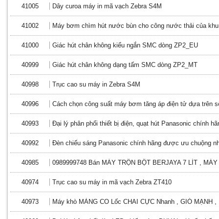
41005
Dây curoa máy in mã vạch Zebra S4M
41002
Máy bơm chìm hút nước bùn cho công nước thải của khu
41000
Giác hút chân không kiểu ngắn SMC dòng ZP2_EU
40999
Giác hút chân không dạng tấm SMC dòng ZP2_MT
40998
Trục cao su máy in Zebra S4M
40996
Cách chọn công suất máy bơm tăng áp điện tử dựa trên s
40993
Đại lý phân phối thiết bị điện, quạt hút Panasonic chính hã
40992
Đèn chiếu sáng Panasonic chính hãng được ưu chuộng n
40985
0989999748 Bán MÁY TRỘN BỘT BERJAYA 7 LÍT , MÁY
40974
Trục cao su máy in mã vạch Zebra ZT410
40973
Máy khò MÀNG CO Lốc CHAI CỰC Nhanh , GIÓ MẠNH ,