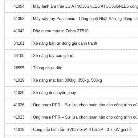
41054
Máy lạnh âm trần LG ATNQ36GNLE6/ATUQ36GNLE6 công su
41053
Máy sấy tay Panasonic - Công nghệ Nhật Bản, tự động c
41042
Dây curoa máy in Zebra ZT510
34101
Xe nâng bán tự động giá cạnh tranh
34100
Xe nâng tay cao giá rẻ
28595
Thùng nhựa đặc
41029
Xe nâng mặt bàn 300kg, 350kg, 500kg
41028
Xe nâng di chuyển phuy
41026
Ống nhựa PPR – Sự lựa chọn hoàn hảo cho công trình củ
41023
Ống nhựa PPR – Sự lựa chọn hoàn hảo cho công trình củ
41019
Cung cấp biến tần SV037iG5A-4 LS 3P - 3.7 kW giá tốt