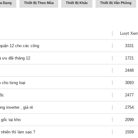
ia Dụng
Thiết Bị Theo Mùa
Thiết Bị Khác
Thiết Bị Văn Phòng
Lượt Xe
i quận 12 cho các công
3331
iá ưu đãi tháng 12
1721
2448
 cho từng loại
3093
uốc
2477
g inverter , giá rẻ
2754
 gốc tại kho
2099
nhiên thì làm sao ?
1559