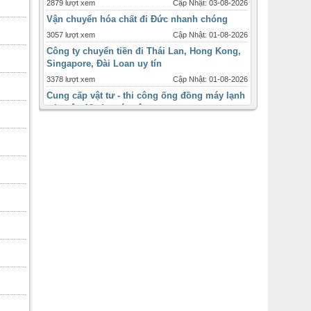
2879 lượt xem
Cập Nhật: 03-08-2026
Vận chuyển hóa chất đi Đức nhanh chóng
3057 lượt xem
Cập Nhật: 01-08-2026
Công ty chuyển tiền đi Thái Lan, Hong Kong,
Singapore, Đài Loan uy tín
3378 lượt xem
Cập Nhật: 01-08-2026
Cung cấp vật tư - thi công ống đồng máy lạnh
tại quận 12 cho các công
3331 lượt xem
Cập Nhật: 31-07-2026
Máy lạnh tủ đứng Daikin - 2ngựa 2hp - inverter
giá ưu đãi tháng 12
1721 lượt xem
Cập Nhật: 31-07-2026
Máy lạnh âm trần Panasonic inverter 2 ngựa
-2hp
2448 lượt xem
Cập Nhật: 31-07-2026
Thời điểm và quy cách lắp đặt ống đồng máy
lạnh cho từng loại
3093 lượt xem
Cập Nhật: 31-07-2026
Bán máy lạnh ống gió , ống gió mềm sỉ lẻ
toàn quốc
2477 lượt xem
Cập Nhật: 31-07-2026