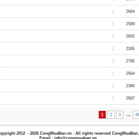
2664
2589
2655
2265
2795
2564
2360
2587
1
2
3
...
8
opyright 2012 - 2026
CongMuaBan.vn
. All rights reserved CongMuaBan
Email :
info@congmuaban.vn