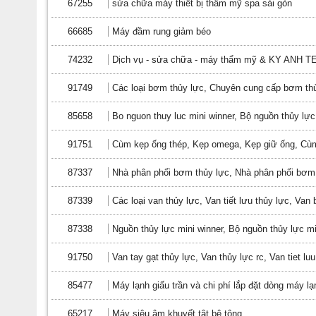
67255
sửa chữa máy thiết bị thẩm mỹ spa sài gòn
66685
Máy đầm rung giảm béo
74232
Dịch vụ - sửa chữa - máy thẩm mỹ & KY ANH T
91749
Các loại bơm thủy lực, Chuyên cung cấp bơm th
85658
Bo nguon thuy luc mini winner, Bộ nguồn thủy lực
91751
Cùm kẹp ống thép, Kẹp omega, Kẹp giữ ống, Cù
87337
Nhà phân phối bơm thủy lực, Nhà phân phối bơm 
87339
Các loại van thủy lực, Van tiết lưu thủy lực, Van 
87338
Nguồn thủy lực mini winner, Bộ nguồn thủy lực mi
91750
Van tay gạt thủy lực, Van thủy lực rc, Van tiet luu
85477
Máy lạnh giấu trần và chi phí lắp đặt dòng máy l
65217
Máy siêu âm khuyết tật bê tông