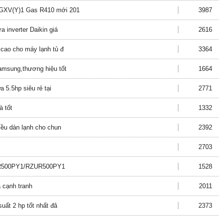
CGXV(Y)1 Gas R410 mới 201
3987
a inverter Daikin giá
2616
 cao cho máy lạnh tủ đ
3364
amsung,thương hiệu tốt
1664
 5.5hp siêu rẻ tại
2771
à tốt
1332
hiều dàn lạnh cho chun
2392
2703
r FDR500PY1/RZUR500PY1
1528
á cạnh tranh
2011
suất 2 hp tốt nhất đâ
2373