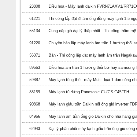
23808
Điều hoà - Máy lạnh daikin FVRN71AXV1/RR71
61221
Thi công lắp đặt đi âm ống đồng máy lạnh 1.5 ngự
55134
Cung cấp giá đại lý thấp nhất - Thi công thẩm mỹ
91220
Chuyên bán lắp máy lạnh âm trần 1 hướng thổi s
56071
Bán - Thi công lắp đặt máy lạnh âm trần Nagakawa
89563
Điều hòa âm trần 1 hướng thổi LG hay samsung l
59887
Máy lạnh tổng thể - máy Multi- lọai 1 dàn nóng n
88159
Máy lạnh tủ đứng Panasonic CU/CS-C45FFH
90868
Máy lạnh giấu trần Daikin nối ống gió inverte
84966
Máy lạnh âm trần ống gió Daikin cho nhà hàng gi
62943
Đại lý phân phối máy lạnh giấu trần ống gió công 