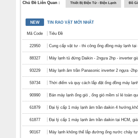
Chủ Đề Liên Quan :
Thiết Bị Điện Tử - Điện Lạnh
Đồ G
NEW
TIN RAO VẶT MỚI NHẤT
Mã Code
Tiêu Đề
22950
Cung cấp vật tư - thi công ống đồng máy lạnh tạ
88327
Máy lạnh tủ đứng Daikin - 2ngựa 2hp - inverter g
93229
Máy lạnh âm trần Panasonic inverter 2 ngựa -2hp
59734
Thời điểm và quy cách lắp đặt ống đồng máy lạnh
90990
Bán máy lạnh ống gió , ống gió mềm sỉ lẻ toàn q
61879
Đại lý cấp 1 máy lạnh âm trần daikin 4 hướng,khôn
61877
Đại lý cấp 1 máy lạnh âm trần daikin tại HCM, giá
90167
Máy lạnh không thể lắp đường ống nước chảy tự 