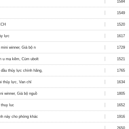
1584
1549
ECH
1520
ủy lực
1617
 mini winner, Giá bộ n
1729
m u mạ kẽm, Cùm ubolt
1521
dầu thủy lực chính hãng,
1765
bi thủy lực, Van chỉ
1634
ni winner, Giá bộ nguồ
1805
 thuy luc
1652
ạnh này cho phòng khác
1916
2650