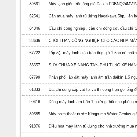
89561
Máy lạnh giấu trần ống gió Daikin FDBNQ24M
62541
Cần mua máy lạnh tủ đứng Nagakawa 5hp, liên hệ
84346
Cầu chì công nghiệp , cầu chì động cơ, cầu chì t
83636
CHỔI THAN CÔNG NGHIỆP CHO CÁC NHÀ MÁ
67722
Lắp đặt máy lạnh giấu trần ống gió 1.5hp có những
33657
SỬA CHỮA XE NÂNG TAY- PHỤ TÙNG XE NÂN
67799
Phân phối lắp đặt máy lạnh âm trần daikin 1.5 ng
61833
Địa chỉ cung cấp vât tư và thi công trọn gói ống 
90416
Dùng máy lạnh âm trần 1 hướng thổi cho phòng n
89585
Máy bơm thoát nước Kingpump Water Genius giá 
91876
Điều hoà máy lạnh tủ đứng cho nhà xưởng mua 