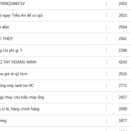
V1V/RNQ24MV1V
2452
 ngay Triều An để có giá
2610
ủ điện
2564
Y THÉP
2561
 chi phí gì ?
2299
G TAY HOÀNG MINH
4243
ựa giá rẻ q1 hcm
2516
đồng máy lạnh tại HC
2771
gủ thay cho kiểu máy ống
2427
sỉ lẻ, hàng chính hãng
2090
nóng
1877