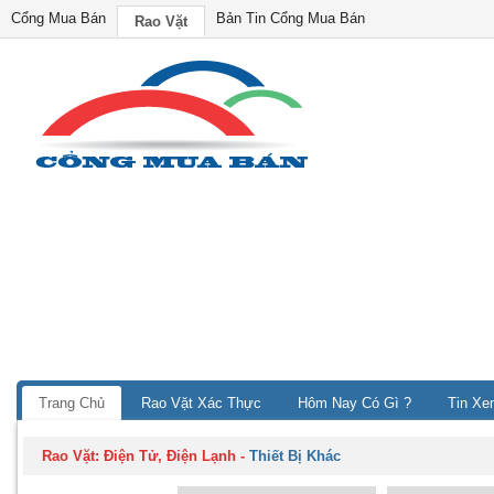
Cổng Mua Bán
Bản Tin Cổng Mua Bán
Rao Vặt
Trang Chủ
Rao Vặt Xác Thực
Hôm Nay Có Gì ?
Tin Xe
Rao Vặt:
Điện Tử, Điện Lạnh
-
Thiết Bị Khác