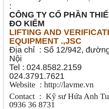
:
CÔNG TY CỔ PHẦN THIẾ
ĐO KIỂM
LIFTING AND VERIFICA
EQUIPMENT .,JSC
Địa chỉ : Số 12/942, đườn
Nội
Tel : 024.8582.2159
024.3791.7621
Website
: http://lavme.vn
Contact
:
Kỹ sư Hứa Anh Tu
0936 36 8731