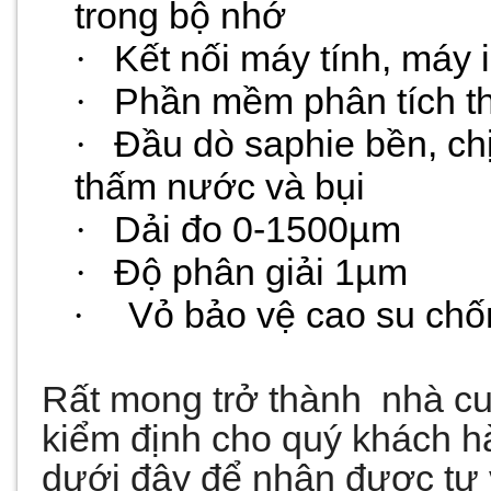
trong bộ nhớ
·
Kết nối máy tính, máy
·
Phần mềm phân tích th
·
Đầu dò saphie bền, chị
thấm nước và bụi
·
Dải đo 0-1500µm
·
Độ phân giải 1µm
·
Vỏ bảo vệ cao su chố
Rất mong trở thành
nhà cu
kiểm định cho quý khách hà
dưới đây để nhận được tư