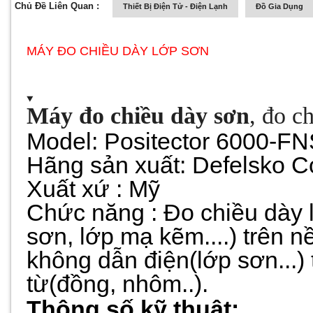
Chủ Đề Liên Quan :
Thiết Bị Điện Tử - Điện Lạnh
Đồ Gia Dụng
MÁY ĐO CHIỀU DÀY LỚP SƠN
Máy đo chiều dày sơn
, đo c
Model: Positector 6000-F
Hãng sản xuất: Defelsko C
Xuất xứ : Mỹ
Chức năng : Đo chiều dày l
sơn, lớp mạ kẽm....) trên nề
không dẫn điện(lớp sơn...) t
từ(đồng, nhôm..).
Thông số kỹ thuật: