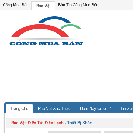
Cổng Mua Bán
Bản Tin Cổng Mua Bán
Rao Vặt
Trang Chủ
Rao Vặt Xác Thực
Hôm Nay Có Gì ?
Tin Xe
Rao Vặt:
Điện Tử, Điện Lạnh
-
Thiết Bị Khác