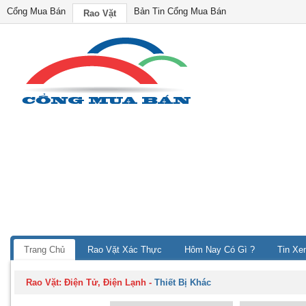
Cổng Mua Bán
Bản Tin Cổng Mua Bán
Rao Vặt
Trang Chủ
Rao Vặt Xác Thực
Hôm Nay Có Gì ?
Tin Xe
Rao Vặt:
Điện Tử, Điện Lạnh
-
Thiết Bị Khác