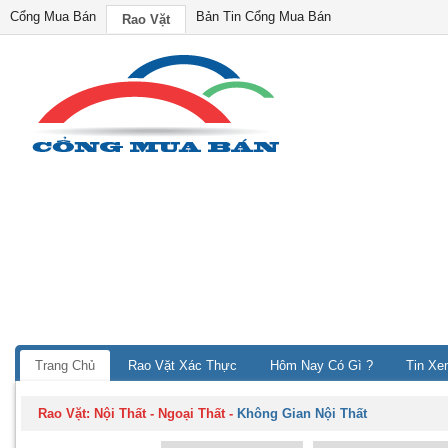
Cổng Mua Bán
Bản Tin Cổng Mua Bán
Rao Vặt
Trang Chủ
Rao Vặt Xác Thực
Hôm Nay Có Gì ?
Tin Xe
Rao Vặt:
Nội Thất - Ngoại Thất
-
Không Gian Nội Thất