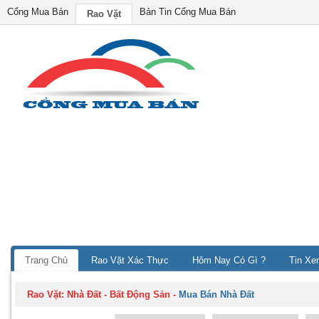
Cổng Mua Bán
Bản Tin Cổng Mua Bán
Rao Vặt
Trang Chủ
Rao Vặt Xác Thực
Hôm Nay Có Gì ?
Tin Xe
Rao Vặt:
Nhà Đất - Bất Động Sản
-
Mua Bán Nhà Đất