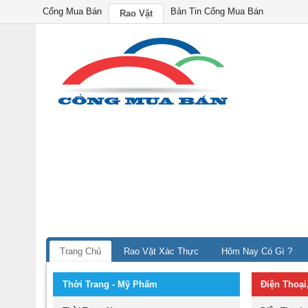
Cổng Mua Bán
Bản Tin Cổng Mua Bán
Rao Vặt
Trang Chủ
Rao Vặt Xác Thực
Hôm Nay Có Gì ?
Thời Trang - Mỹ Phẩm
Điện Thoại