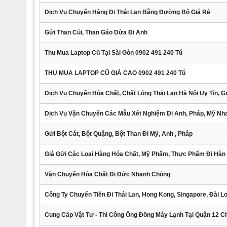
Dịch Vụ Chuyển Hàng Đi Thái Lan Bằng Đường Bộ Giá Rẻ
Gửi Than Củi, Than Gáo Dừa Đi Anh
Thu Mua Laptop Cũ Tại Sài Gòn 0902 491 240 Tú
THU MUA LAPTOP CŨ GIÁ CAO 0902 491 240 Tú
Dịch Vụ Chuyển Hóa Chất, Chất Lỏng Thái Lan Hà Nội Uy Tín, Gi
Dịch Vụ Vận Chuyển Các Mẫu Xét Nghiệm Đi Anh, Pháp, Mỹ N
Gửi Bột Cát, Bột Quặng, Bột Than Đi Mỹ, Anh , Pháp
Giá Gửi Các Loại Hàng Hóa Chất, Mỹ Phẩm, Thực Phẩm Đi Hàn
Vận Chuyển Hóa Chất Đi Đức Nhanh Chóng
Công Ty Chuyển Tiền Đi Thái Lan, Hong Kong, Singapore, Đài L
Cung Cấp Vật Tư - Thi Công Ống Đồng Máy Lạnh Tại Quận 12 