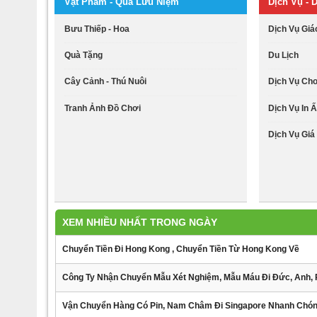
Vật Phẩm - Quà Lưu Niệm
Dịch Vụ - D
Bưu Thiếp - Hoa
Dịch Vụ Giá
Quà Tặng
Du Lịch
Cây Cảnh - Thú Nuôi
Dịch Vụ Ch
Tranh Ảnh Đồ Chơi
Dịch Vụ In Ấ
Dịch Vụ Giá 
XEM NHIỀU NHẤT TRONG NGÀY
Chuyển Tiền Đi Hong Kong , Chuyển Tiền Từ Hong Kong Về
Công Ty Nhận Chuyển Mẫu Xét Nghiệm, Mẫu Máu Đi Đức, Anh, 
Vận Chuyển Hàng Có Pin, Nam Châm Đi Singapore Nhanh Chó