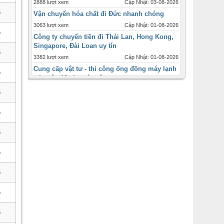
2888 lượt xem
Cập Nhật: 03-08-2026
6
Vận chuyển hóa chất đi Đức nhanh chóng
3063 lượt xem
Cập Nhật: 01-08-2026
6
Công ty chuyển tiền đi Thái Lan, Hong Kong,
Singapore, Đài Loan uy tín
6
3382 lượt xem
Cập Nhật: 01-08-2026
Cung cấp vật tư - thi công ống đồng máy lạnh
6
tại quận 12 cho các công
3333 lượt xem
Cập Nhật: 31-07-2026
6
Máy lạnh tủ đứng Daikin - 2ngựa 2hp - inverter
giá ưu đãi tháng 12
6
1725 lượt xem
Cập Nhật: 31-07-2026
6
Máy lạnh âm trần Panasonic inverter 2 ngựa
-2hp
6
2452 lượt xem
Cập Nhật: 31-07-2026
Thời điểm và quy cách lắp đặt ống đồng máy
6
lạnh cho từng loại
3100 lượt xem
Cập Nhật: 31-07-2026
6
Bán máy lạnh ống gió , ống gió mềm sỉ lẻ
toàn quốc
6
2481 lượt xem
Cập Nhật: 31-07-2026