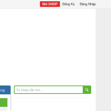
Mở SHOP
Đăng Ký
Đăng Nhập
 Vặt