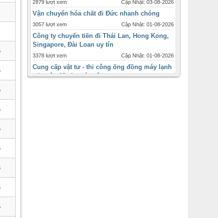
2879 lượt xem
Cập Nhật: 03-08-2026
Vận chuyển hóa chất đi Đức nhanh chóng
3057 lượt xem
Cập Nhật: 01-08-2026
Công ty chuyển tiền đi Thái Lan, Hong Kong,
Singapore, Đài Loan uy tín
6
3378 lượt xem
Cập Nhật: 01-08-2026
Cung cấp vật tư - thi công ống đồng máy lạnh
6
tại quận 12 cho các công
3331 lượt xem
Cập Nhật: 31-07-2026
6
Máy lạnh tủ đứng Daikin - 2ngựa 2hp - inverter
giá ưu đãi tháng 12
6
1721 lượt xem
Cập Nhật: 31-07-2026
6
Máy lạnh âm trần Panasonic inverter 2 ngựa
-2hp
6
2448 lượt xem
Cập Nhật: 31-07-2026
Thời điểm và quy cách lắp đặt ống đồng máy
6
lạnh cho từng loại
3092 lượt xem
Cập Nhật: 31-07-2026
6
Bán máy lạnh ống gió , ống gió mềm sỉ lẻ
toàn quốc
6
2477 lượt xem
Cập Nhật: 31-07-2026