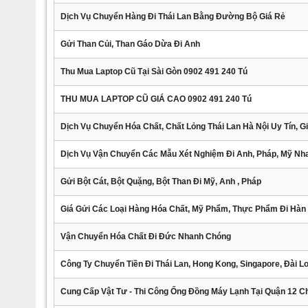
Dịch Vụ Chuyển Hàng Đi Thái Lan Bằng Đường Bộ Giá Rẻ
Gửi Than Củi, Than Gáo Dừa Đi Anh
Thu Mua Laptop Cũ Tại Sài Gòn 0902 491 240 Tú
THU MUA LAPTOP CŨ GIÁ CAO 0902 491 240 Tú
Dịch Vụ Chuyển Hóa Chất, Chất Lỏng Thái Lan Hà Nội Uy Tín, Gi
Dịch Vụ Vận Chuyển Các Mẫu Xét Nghiệm Đi Anh, Pháp, Mỹ N
Gửi Bột Cát, Bột Quặng, Bột Than Đi Mỹ, Anh , Pháp
Giá Gửi Các Loại Hàng Hóa Chất, Mỹ Phẩm, Thực Phẩm Đi Hàn
Vận Chuyển Hóa Chất Đi Đức Nhanh Chóng
Công Ty Chuyển Tiền Đi Thái Lan, Hong Kong, Singapore, Đài L
Cung Cấp Vật Tư - Thi Công Ống Đồng Máy Lạnh Tại Quận 12 