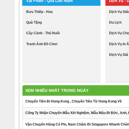
Vật Phẩm - Quà Lưu Niệm
Dịch Vụ - D
Bưu Thiếp - Hoa
Dịch Vụ Giá
Quà Tặng
Du Lịch
Cây Cảnh - Thú Nuôi
Dịch Vụ Ch
Tranh Ảnh Đồ Chơi
Dịch Vụ In Ấ
Dịch Vụ Giá 
XEM NHIỀU NHẤT TRONG NGÀY
Chuyển Tiền Đi Hong Kong , Chuyển Tiền Từ Hong Kong Về
Công Ty Nhận Chuyển Mẫu Xét Nghiệm, Mẫu Máu Đi Đức, Anh, 
Vận Chuyển Hàng Có Pin, Nam Châm Đi Singapore Nhanh Chó