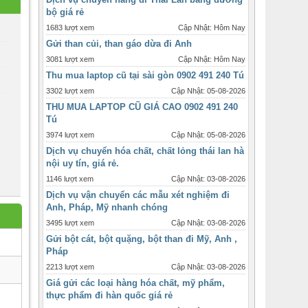
bộ giá rẻ
1683 lượt xem
Cập Nhật: Hôm Nay
Gửi than củi, than gáo dừa đi Anh
3081 lượt xem
Cập Nhật: Hôm Nay
Thu mua laptop cũ tại sài gòn 0902 491 240 Tú
3302 lượt xem
Cập Nhật: 05-08-2026
THU MUA LAPTOP CŨ GIÁ CAO 0902 491 240
Tú
3974 lượt xem
Cập Nhật: 05-08-2026
Dịch vụ chuyển hóa chất, chất lỏng thái lan hà
nội uy tín, giá rẻ.
1146 lượt xem
Cập Nhật: 03-08-2026
Dịch vụ vận chuyển các mẫu xét nghiệm đi
Anh, Pháp, Mỹ nhanh chóng
3495 lượt xem
Cập Nhật: 03-08-2026
Gửi bột cát, bột quặng, bột than đi Mỹ, Anh ,
Pháp
2213 lượt xem
Cập Nhật: 03-08-2026
Giá gửi các loại hàng hóa chất, mỹ phẩm,
thực phẩm đi hàn quốc giá rẻ