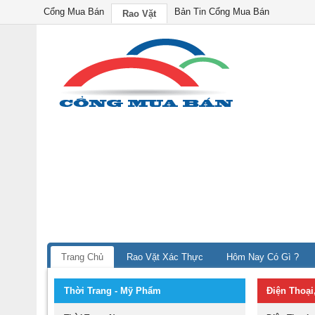
Cổng Mua Bán
Bản Tin Cổng Mua Bán
Rao Vặt
Trang Chủ
Rao Vặt Xác Thực
Hôm Nay Có Gì ?
Thời Trang - Mỹ Phẩm
Điện Thoại