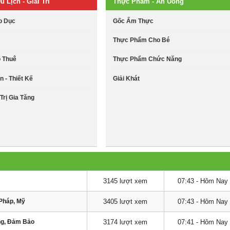
u Lịch - Giải Trí
Thực Phẩm - Ăn Uống
o Dục
Gốc Ẩm Thực
Thực Phẩm Cho Bé
o Thuê
Thực Phẩm Chức Năng
n - Thiết Kế
Giải Khát
Trị Gia Tăng
3145 lượt xem
07:43 - Hôm Nay
Pháp, Mỹ
3405 lượt xem
07:43 - Hôm Nay
ng, Đảm Bảo
3174 lượt xem
07:41 - Hôm Nay