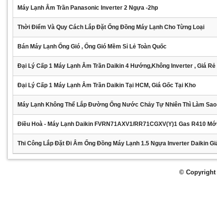
Máy Lạnh Âm Trần Panasonic Inverter 2 Ngựa -2hp
Thời Điểm Và Quy Cách Lắp Đặt Ống Đồng Máy Lạnh Cho Từng Loại
Bán Máy Lạnh Ống Gió , Ống Gió Mềm Sỉ Lẻ Toàn Quốc
Đại Lý Cấp 1 Máy Lạnh Âm Trần Daikin 4 Hướng,không Inverter , Giá Rẻ
Đại Lý Cấp 1 Máy Lạnh Âm Trần Daikin Tại HCM, Giá Gốc Tại Kho
Máy Lạnh Không Thể Lắp Đường Ống Nước Chảy Tự Nhiên Thì Làm Sao
Điều Hoà - Máy Lạnh Daikin FVRN71AXV1/RR71CGXV(Y)1 Gas R410 Mớ
Thi Công Lắp Đặt Đi Âm Ống Đồng Máy Lạnh 1.5 Ngựa Inverter Daikin Gi
© Copyright