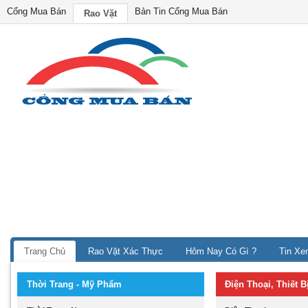
Cổng Mua Bán
Bản Tin Cổng Mua Bán
Rao Vặt
Trang Chủ
Rao Vặt Xác Thực
Hôm Nay Có Gì ?
Tin Xe
Thời Trang - Mỹ Phẩm
Điện Thoại, Thiết 