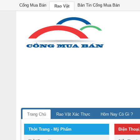
Cổng Mua Bán
Bản Tin Cổng Mua Bán
Rao Vặt
Trang Chủ
Rao Vặt Xác Thực
Hôm Nay Có Gì ?
Thời Trang - Mỹ Phẩm
Điện Thoại