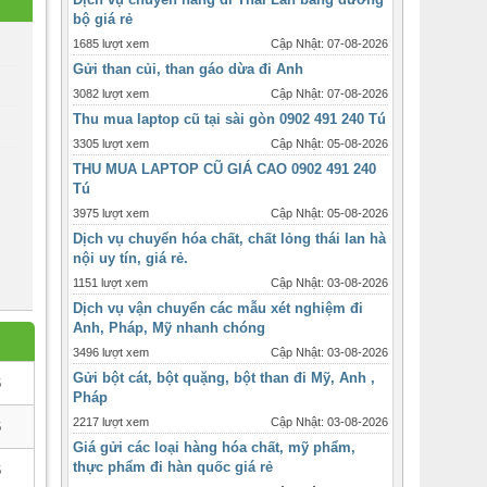
bộ giá rẻ
1685 lượt xem
Cập Nhật: 07-08-2026
Gửi than củi, than gáo dừa đi Anh
3082 lượt xem
Cập Nhật: 07-08-2026
Thu mua laptop cũ tại sài gòn 0902 491 240 Tú
3305 lượt xem
Cập Nhật: 05-08-2026
THU MUA LAPTOP CŨ GIÁ CAO 0902 491 240
Tú
3975 lượt xem
Cập Nhật: 05-08-2026
Dịch vụ chuyển hóa chất, chất lỏng thái lan hà
nội uy tín, giá rẻ.
1151 lượt xem
Cập Nhật: 03-08-2026
Dịch vụ vận chuyển các mẫu xét nghiệm đi
Anh, Pháp, Mỹ nhanh chóng
3496 lượt xem
Cập Nhật: 03-08-2026
Gửi bột cát, bột quặng, bột than đi Mỹ, Anh ,
6
Pháp
2217 lượt xem
Cập Nhật: 03-08-2026
6
Giá gửi các loại hàng hóa chất, mỹ phẩm,
thực phẩm đi hàn quốc giá rẻ
6