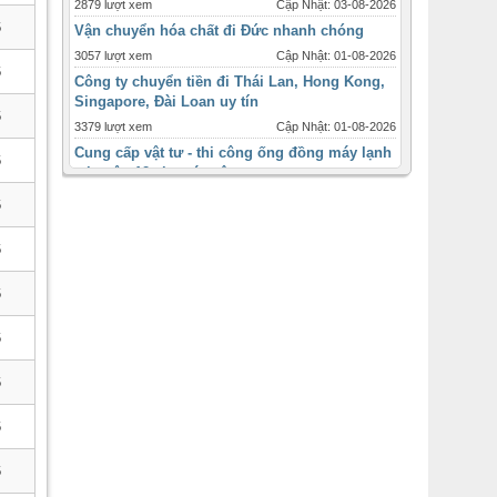
2879 lượt xem
Cập Nhật: 03-08-2026
6
Vận chuyển hóa chất đi Đức nhanh chóng
3057 lượt xem
Cập Nhật: 01-08-2026
6
Công ty chuyển tiền đi Thái Lan, Hong Kong,
Singapore, Đài Loan uy tín
6
3379 lượt xem
Cập Nhật: 01-08-2026
Cung cấp vật tư - thi công ống đồng máy lạnh
6
tại quận 12 cho các công
3331 lượt xem
Cập Nhật: 31-07-2026
6
Máy lạnh tủ đứng Daikin - 2ngựa 2hp - inverter
giá ưu đãi tháng 12
6
1721 lượt xem
Cập Nhật: 31-07-2026
6
Máy lạnh âm trần Panasonic inverter 2 ngựa
-2hp
6
2449 lượt xem
Cập Nhật: 31-07-2026
Thời điểm và quy cách lắp đặt ống đồng máy
6
lạnh cho từng loại
3093 lượt xem
Cập Nhật: 31-07-2026
6
Bán máy lạnh ống gió , ống gió mềm sỉ lẻ
toàn quốc
6
2477 lượt xem
Cập Nhật: 31-07-2026