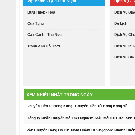
Vật Phẩm - Quà Lưu Niệm
Dịch Vụ - D
Bưu Thiếp - Hoa
Dịch Vụ Giá
Quà Tặng
Du Lịch
Cây Cảnh - Thú Nuôi
Dịch Vụ Ch
Tranh Ảnh Đồ Chơi
Dịch Vụ In Ấ
Dịch Vụ Giá 
XEM NHIỀU NHẤT TRONG NGÀY
Chuyển Tiền Đi Hong Kong , Chuyển Tiền Từ Hong Kong Về
Công Ty Nhận Chuyển Mẫu Xét Nghiệm, Mẫu Máu Đi Đức, Anh, 
Vận Chuyển Hàng Có Pin, Nam Châm Đi Singapore Nhanh Chó