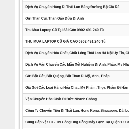
Dịch Vụ Chuyển Hàng Đi Thái Lan Bằng Đường Bộ Giá Rẻ
Gửi Than Củi, Than Gáo Dừa Đi Anh
Thu Mua Laptop Cũ Tại Sài Gòn 0902 491 240 Tú
THU MUA LAPTOP CŨ GIÁ CAO 0902 491 240 Tú
Dịch Vụ Chuyển Hóa Chất, Chất Lỏng Thái Lan Hà Nội Uy Tín, Gi
Dịch Vụ Vận Chuyển Các Mẫu Xét Nghiệm Đi Anh, Pháp, Mỹ N
Gửi Bột Cát, Bột Quặng, Bột Than Đi Mỹ, Anh , Pháp
Giá Gửi Các Loại Hàng Hóa Chất, Mỹ Phẩm, Thực Phẩm Đi Hàn
Vận Chuyển Hóa Chất Đi Đức Nhanh Chóng
Công Ty Chuyển Tiền Đi Thái Lan, Hong Kong, Singapore, Đài L
Cung Cấp Vật Tư - Thi Công Ống Đồng Máy Lạnh Tại Quận 12 