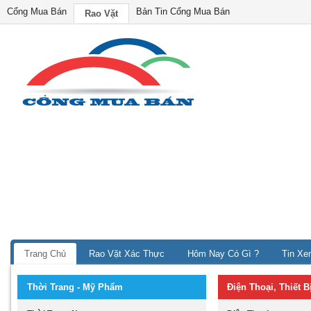
Cổng Mua Bán
Bản Tin Cổng Mua Bán
Rao Vặt
Trang Chủ
Rao Vặt Xác Thực
Hôm Nay Có Gì ?
Tin Xe
Thời Trang - Mỹ Phẩm
Điện Thoại, Thiết 