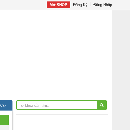
Mở SHOP
Đăng Ký
Đăng Nhập
 Vặt