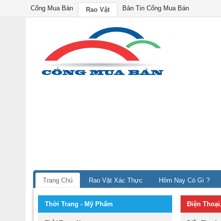
Cổng Mua Bán
Bản Tin Cổng Mua Bán
Rao Vặt
Trang Chủ
Rao Vặt Xác Thực
Hôm Nay Có Gì ?
Thời Trang - Mỹ Phẩm
Điện Thoại