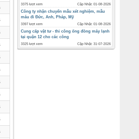
3375 lượt xem
Cập Nhật: 01-08-2026
6
Công ty nhận chuyển mẫu xét nghiệm, mẫu
máu đi Đức, Anh, Pháp, Mỹ
6
3397 lượt xem
Cập Nhật: 01-08-2026
Cung cấp vật tư - thi công ống đồng máy lạnh
6
tại quận 12 cho các công
3325 lượt xem
Cập Nhật: 31-07-2026
6
Máy lạnh tủ đứng Daikin - 2ngựa 2hp - inverter
giá ưu đãi tháng 12
6
1716 lượt xem
Cập Nhật: 31-07-2026
Máy lạnh âm trần Panasonic inverter 2 ngựa
6
-2hp
2445 lượt xem
Cập Nhật: 31-07-2026
6
Thời điểm và quy cách lắp đặt ống đồng máy
lạnh cho từng loại
6
3087 lượt xem
Cập Nhật: 31-07-2026
6
Bán máy lạnh ống gió , ống gió mềm sỉ lẻ
toàn quốc
6
2474 lượt xem
Cập Nhật: 31-07-2026
Đại lý cấp 1 máy lạnh âm trần daikin 4
6
hướng,không inverter , giá rẻ