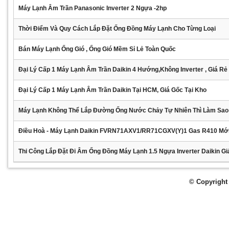
Máy Lạnh Âm Trần Panasonic Inverter 2 Ngựa -2hp
Thời Điểm Và Quy Cách Lắp Đặt Ống Đồng Máy Lạnh Cho Từng Loại
Bán Máy Lạnh Ống Gió , Ống Gió Mềm Sỉ Lẻ Toàn Quốc
Đại Lý Cấp 1 Máy Lạnh Âm Trần Daikin 4 Hướng,không Inverter , Giá Rẻ
Đại Lý Cấp 1 Máy Lạnh Âm Trần Daikin Tại HCM, Giá Gốc Tại Kho
Máy Lạnh Không Thể Lắp Đường Ống Nước Chảy Tự Nhiên Thì Làm Sao
Điều Hoà - Máy Lạnh Daikin FVRN71AXV1/RR71CGXV(Y)1 Gas R410 Mớ
Thi Công Lắp Đặt Đi Âm Ống Đồng Máy Lạnh 1.5 Ngựa Inverter Daikin Gi
© Copyright