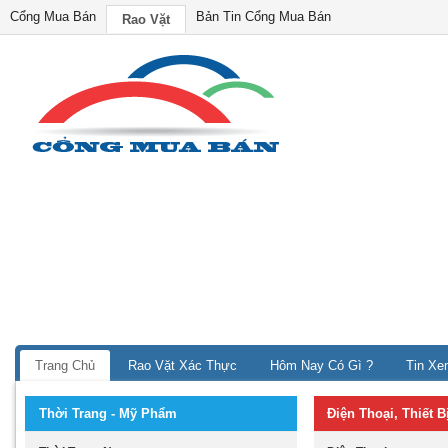
Cổng Mua Bán
Bản Tin Cổng Mua Bán
Rao Vặt
Trang Chủ
Rao Vặt Xác Thực
Hôm Nay Có Gì ?
Tin Xe
Thời Trang - Mỹ Phẩm
Điện Thoại, Thiết 