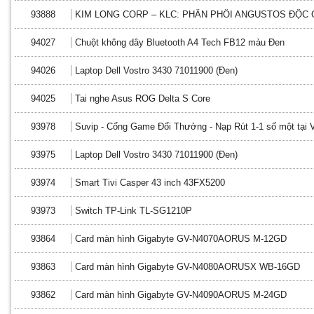
93888
KIM LONG CORP – KLC: PHÂN PHỐI ANGUSTOS ĐỘC 
94027
Chuột không dây Bluetooth A4 Tech FB12 màu Đen
94026
Laptop Dell Vostro 3430 71011900 (Đen)
94025
Tai nghe Asus ROG Delta S Core
93978
Suvip - Cổng Game Đổi Thưởng - Nạp Rút 1-1 số một tại 
93975
Laptop Dell Vostro 3430 71011900 (Đen)
93974
Smart Tivi Casper 43 inch 43FX5200
93973
Switch TP-Link TL-SG1210P
93864
Card màn hình Gigabyte GV-N4070AORUS M-12GD
93863
Card màn hình Gigabyte GV-N4080AORUSX WB-16GD
93862
Card màn hình Gigabyte GV-N4090AORUS M-24GD