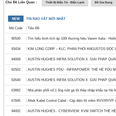
Chủ Đề Liên Quan :
Thiết Bị Điện Tử - Điện Lạnh
Đồ Gia Dụng
NEW
TIN RAO VẶT MỚI NHẤT
Mã Code
Tiêu Đề
90500
Tìm hiểu bình tích áp 100l thương hiệu Varem Italia - Hotl
93434
KIM LONG CORP – KLC: PHÂN PHỐI ANGUSTOS ĐỘC 
94009
AUSTIN HUGHES INFRA SOLUTION X: GIẢI PHÁP QUẢ
92502
AUSTIN HUGHES PDU - INFRAPOWER: THẾ HỆ PDU 
92640
AUSTIN HUGHES INFRA SOLUTION X: GIẢI PHÁP QUẢ
63882
Nhà phân phối số 1 ống ruột gà lõi thép nhập khẩu tại Hà N
67845
Altek Kabel Control Cabel - Cáp điện lõi mềm RVV/RVVP c
94002
AUSTIN HUGHES - CYBERVIEW: KVM SWITCH THẾ H