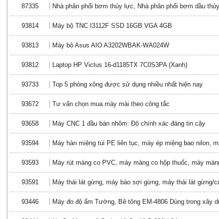
87335
Nhà phân phối bơm thủy lực, Nhà phân phối bơm dầu thủy
93814
Máy bộ TNC I3112F SSD 16GB VGA 4GB
93813
Máy bộ Asus AIO A3202WBAK-WA024W
93812
Laptop HP Victus 16-d1185TX 7C0S3PA (Xanh)
93733
Top 5 phòng xông được sử dụng nhiều nhất hiện nay
93672
Tư vấn chọn mua máy mài theo công tắc
93658
Máy CNC 1 đầu bàn nhôm: Độ chính xác đáng tin cậy
93594
Máy hàn miệng túi PE liên tục, máy ép miệng bao nilon, m
93593
Máy rút màng co PVC, máy màng co hộp thuốc, máy màng
93591
Máy thái lát gừng, máy bào sợi gừng, máy thái lát gừng/củ
93446
Máy đo độ ẩm Tường, Bê tông EM-4806 Dùng trong xây 