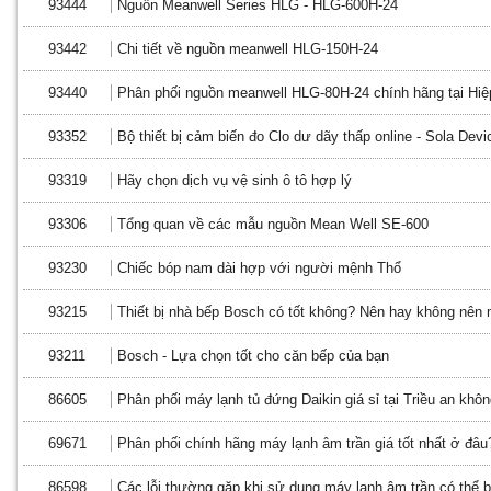
93444
Nguồn Meanwell Series HLG - HLG-600H-24
93442
Chi tiết về nguồn meanwell HLG-150H-24
93440
Phân phối nguồn meanwell HLG-80H-24 chính hãng tại Hi
93352
Bộ thiết bị cảm biến đo Clo dư dãy thấp online - Sola Devi
93319
Hãy chọn dịch vụ vệ sinh ô tô hợp lý
93306
Tổng quan về các mẫu nguồn Mean Well SE-600
93230
Chiếc bóp nam dài hợp với người mệnh Thổ
93215
Thiết bị nhà bếp Bosch có tốt không? Nên hay không nên
93211
Bosch - Lựa chọn tốt cho căn bếp của bạn
86605
Phân phối máy lạnh tủ đứng Daikin giá sỉ tại Triều an khô
69671
Phân phối chính hãng máy lạnh âm trần giá tốt nhất ở đâu
86598
Các lỗi thường gặp khi sử dụng máy lạnh âm trần có thể 