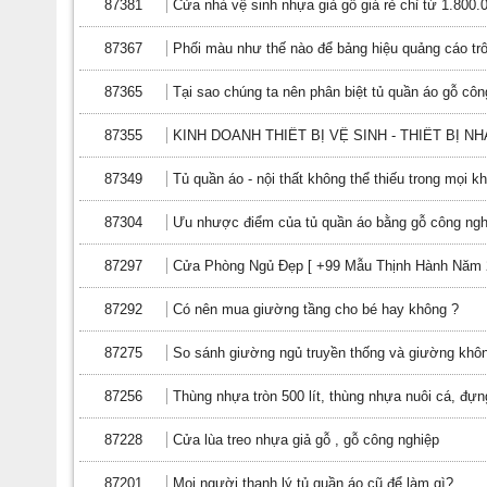
87381
Cửa nhà vệ sinh nhựa giả gỗ giá rẻ chỉ từ 1.800.
87367
Phối màu như thế nào để bảng hiệu quảng cáo tr
87365
Tại sao chúng ta nên phân biệt tủ quần áo gỗ cô
87355
KINH DOANH THIẾT BỊ VỆ SINH - THIẾT BỊ 
87349
Tủ quần áo - nội thất không thể thiếu trong mọi k
87304
Ưu nhược điểm của tủ quần áo bằng gỗ công ngh
87297
Cửa Phòng Ngủ Đẹp [ +99 Mẫu Thịnh Hành Năm 
87292
Có nên mua giường tầng cho bé hay không ?
87275
So sánh giường ngủ truyền thống và giường khô
87256
Thùng nhựa tròn 500 lít, thùng nhựa nuôi cá, đự
87228
Cửa lùa treo nhựa giả gỗ , gỗ công nghiệp
87201
Mọi người thanh lý tủ quần áo cũ để làm gì?