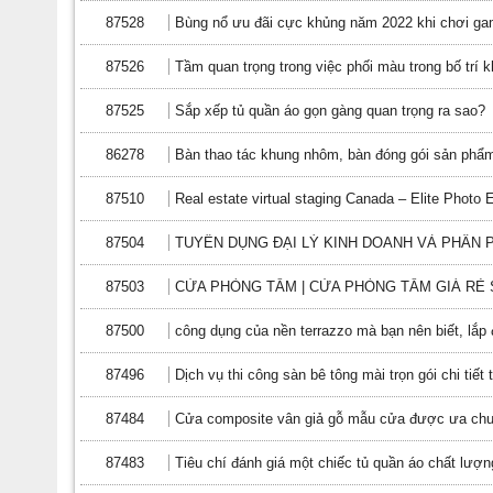
87528
Bùng nổ ưu đãi cực khủng năm 2022 khi chơi ga
87526
Tầm quan trọng trong việc phối màu trong bố trí kh
87525
Sắp xếp tủ quần áo gọn gàng quan trọng ra sao?
86278
Bàn thao tác khung nhôm, bàn đóng gói sản phẩ
87510
Real estate virtual staging Canada – Elite Photo E
87504
TUYỂN DỤNG ĐẠI LÝ KINH DOANH VÀ PHÂN P
87503
CỬA PHÒNG TẮM | CỬA PHÒNG TẮM GIÁ RẺ
87500
công dụng của nền terrazzo mà bạn nên biết, lắp 
87496
Dịch vụ thi công sàn bê tông mài trọn gói chi tiết
87484
Cửa composite vân giả gỗ mẫu cửa được ưa chu
87483
Tiêu chí đánh giá một chiếc tủ quần áo chất lượng