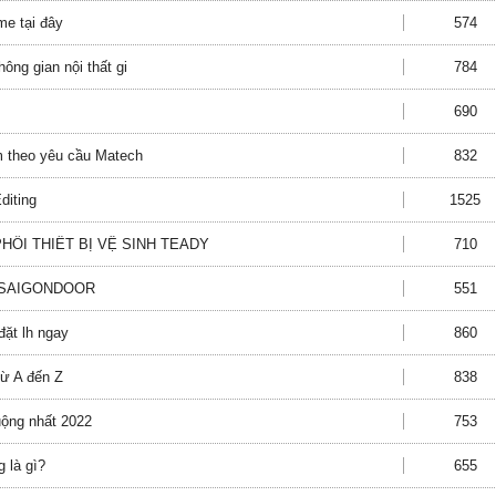
me tại đây
574
ông gian nội thất gi
784
690
m theo yêu cầu Matech
832
diting
1525
HỐI THIẾT BỊ VỆ SINH TEADY
710
 SAIGONDOOR
551
đặt lh ngay
860
 từ A đến Z
838
ộng nhất 2022
753
 là gì?
655