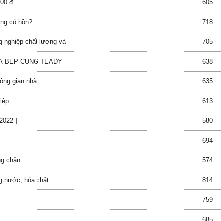
000 đ
605
ông có hồn?
718
ng nghiệp chất lượng và
705
NHÀ BẾP CÙNG TEADY
638
hông gian nhà
635
iệp
613
2022 ]
580
694
ng chân
574
ng nước, hóa chất
814
759
685