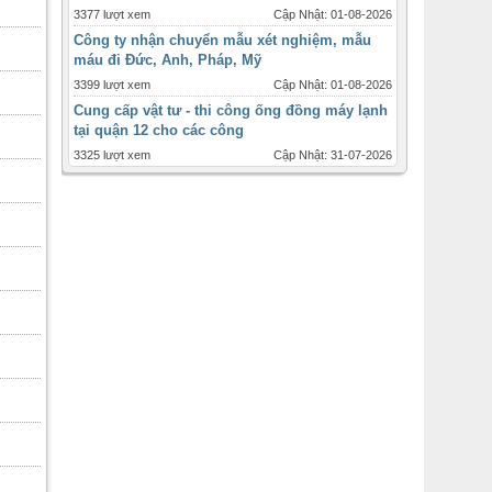
3377 lượt xem
Cập Nhật: 01-08-2026
Công ty nhận chuyển mẫu xét nghiệm, mẫu
máu đi Đức, Anh, Pháp, Mỹ
3399 lượt xem
Cập Nhật: 01-08-2026
Cung cấp vật tư - thi công ống đồng máy lạnh
tại quận 12 cho các công
3325 lượt xem
Cập Nhật: 31-07-2026
Máy lạnh tủ đứng Daikin - 2ngựa 2hp - inverter
giá ưu đãi tháng 12
1717 lượt xem
Cập Nhật: 31-07-2026
Máy lạnh âm trần Panasonic inverter 2 ngựa
-2hp
2447 lượt xem
Cập Nhật: 31-07-2026
Thời điểm và quy cách lắp đặt ống đồng máy
lạnh cho từng loại
3088 lượt xem
Cập Nhật: 31-07-2026
Bán máy lạnh ống gió , ống gió mềm sỉ lẻ
toàn quốc
2474 lượt xem
Cập Nhật: 31-07-2026
Đại lý cấp 1 máy lạnh âm trần daikin 4
hướng,không inverter , giá rẻ