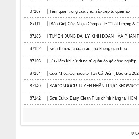
87187
Tầm quan trọng của việc sắp xếp tủ quần áo
87111
[Báo Giá] Cửa Nhựa Composite “Chất Lượng & G
87183
TUYỂN DỤNG ĐẠI LÝ KINH DOANH VÀ PHÂN P
87182
Kích thước tủ quần áo cho không gian treo
87166
Ưu điểm khi sử dụng tủ quần áo gỗ công nghiệp
87154
Cửa Nhựa Composite Tân Cổ Điển [ Báo Giá 202
87149
SAIGONDOOR TUYỂN NHÂN TRỰC SHOWROOM 
87142
Sơn Dulux Easy Clean Plus chính hãng tại HCM
© C