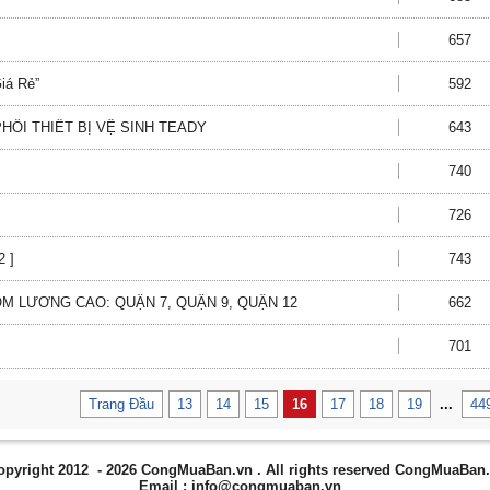
657
iá Rẻ”
592
HỐI THIẾT BỊ VỆ SINH TEADY
643
740
726
2 ]
743
LƯƠNG CAO: QUẬN 7, QUẬN 9, QUẬN 12
662
701
Trang Đầu
13
14
15
16
17
18
19
...
44
opyright 2012 - 2026
CongMuaBan.vn
. All rights reserved CongMuaBan
Email :
info@congmuaban.vn