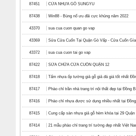
87451
CỬA NHỰA GỖ SUNGYU
87438
Win88 - Bùng nổ ưu đãi cực khủng năm 2022
43370
sua cua cuon quan go vap
43369
Sửa Cửa Cuốn Tại Quận Gò Vấp - Cửa Cuốn Gí
43372
sua cua cuon tai go vap
87422
SỬA CHỮA CỬA CUỐN QUẬN 12
87418
Tấm nhựa ốp tường giả gỗ giả đá giá tốt nhất Đ
87417
Phào chỉ trần nhà trang trí nội thất đẹp tại Đồng
87416
Phào chỉ nhựa được sử dụng nhiều nhất tại Đồn
87415
Cung cấp sàn nhựa giả gỗ hèm khóa tại 29 Quận
87414
21 mẫu phào chỉ trang trí tường đẹp nhất Việt N