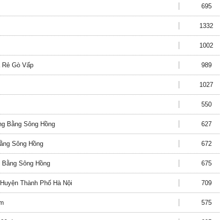
695
1332
1002
a Rẻ Gò Vấp
989
1027
550
ồng Bằng Sông Hồng
627
 Bằng Sông Hồng
672
g Bằng Sông Hồng
675
 Huyện Thành Phố Hà Nội
709
am
575