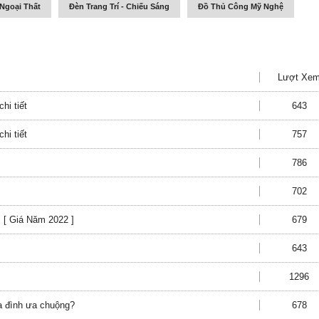
Ngoại Thất
Đèn Trang Trí - Chiếu Sáng
Đồ Thủ Công Mỹ Nghệ
Lượt Xe
hi tiết
643
hi tiết
757
786
702
 [ Giá Năm 2022 ]
679
643
1296
ia đình ưa chuộng?
678