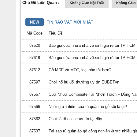
Chủ Đề Liên Quan :
Không Gian Nội Thất
Không Gian 
NEW
TIN RAO VẶT MỚI NHẤT
Mã Code
Tiêu Đề
87620
Báo giá cửa nhựa nhà vệ sinh giá rẻ tại TP HCM c
87619
Báo giá cửa nhựa nhà vệ sinh giá rẻ tại TP HCM c
87612
Gỗ MDF và MFC, loại nào tốt hơn?
87597
Chơi nổ hũ đổi thưởng uy tín EUBETvn
87567
Cửa Nhựa Composite Tại Nhơn Trạch – Đồng Nai
87566
Những ưu điểm của tủ quần áo gỗ sồi là gì?
87562
Chơi lô tô online uy tín tại đây
87537
Tại sao tủ quần áo gỗ công nghiệp được nhiều g